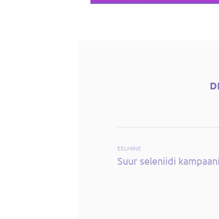
D
EELMINE
Suur seleniidi kampaan