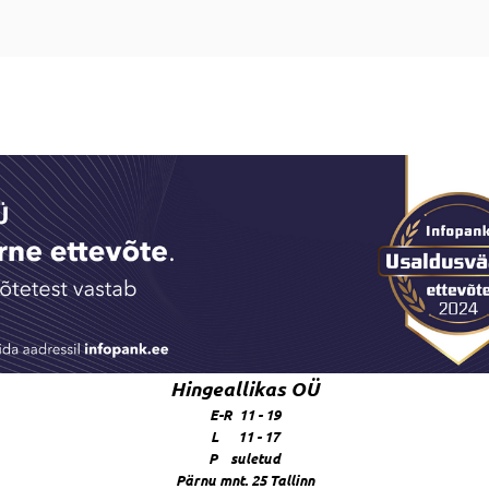
Hingeallikas OÜ
E-R 11 - 19
L 11 - 17
P suletud
Pärnu mnt. 25 Tallinn