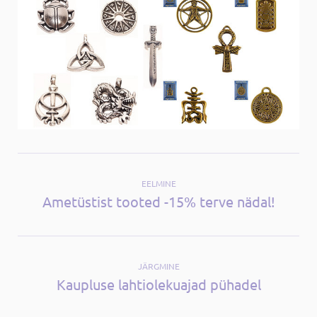
EELMINE
Ametüstist tooted -15% terve nädal!
JÄRGMINE
Kaupluse lahtiolekuajad pühadel