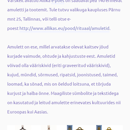
Värskelt avatud Allika
e-poes
on saadaval pea 140 erinevat
amuletti ja tootemit. Tule tutvu valikuga kaupluses Pärnu
mnt 25, Tallinnas, või telli otse e-
poest
http://www.allikas.eu/pood/rituaal/amuletid
.
Amulett on ese, millel arvatakse olevat kaitsev jõud
kurjade vaimude, ohtude ja kahjustuste eest. Amuletid
võivad olla vääriskivid (eriti graveeritud vääriskivid),
kujud, mündid, sõrmused, ripatsid, joonistused, taimed,
loomad, ka sõnad, mis on öeldud loitsuna, et tõrjuda
kurjust ja halba õnne. Maagiliste sümbolite ja tekstidega
on kasutatud ja leitud amulette erinevates kultuurides nii
Euroopas kui Aasias.