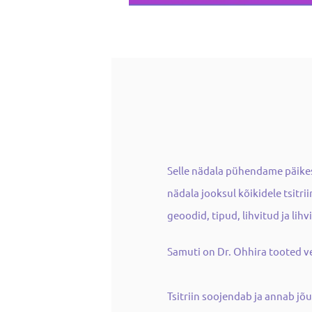
Selle nädala pühendame päikesel
nädala jooksul kõikidele tsitr
geoodid, tipud, lihvitud ja lih
Samuti on Dr. Ohhira tooted ve
Tsitriin soojendab ja annab jõ