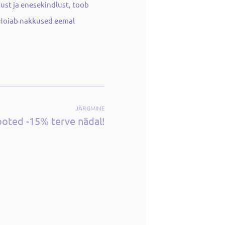
kust ja enesekindlust, toob
. Hoiab nakkused eemal
JÄRGMINE
ooted -15% terve nädal!