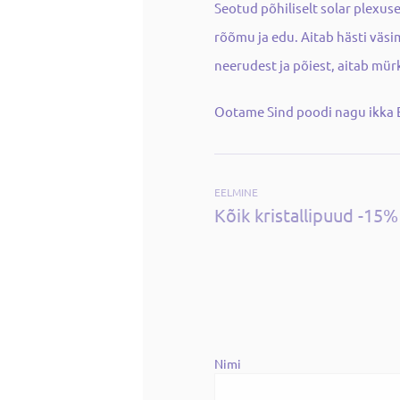
Seotud põhiliselt solar plexus
rõõmu ja edu. Aitab hästi väs
neerudest ja põiest, aitab mür
Ootame Sind poodi nagu ikka E-
EELMINE
Kõik kristallipuud -15%
Nimi