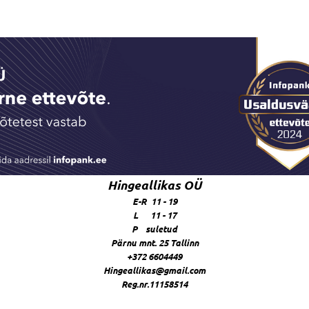
Hingeallikas OÜ
E-R 11 - 19
L 11 - 17
P suletud
Pärnu mnt. 25 Tallinn
+372 6604449
Hingeallikas@gmail.com
Reg.nr.11158514