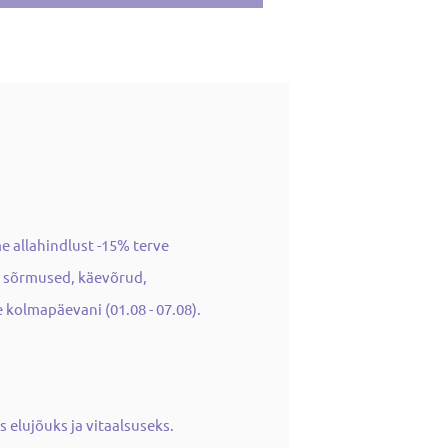
me allahindlust -15% terve
d, sõrmused, käevõrud,
 kolmapäevani (01.08 - 07.08).
 elujõuks ja vitaalsuseks.