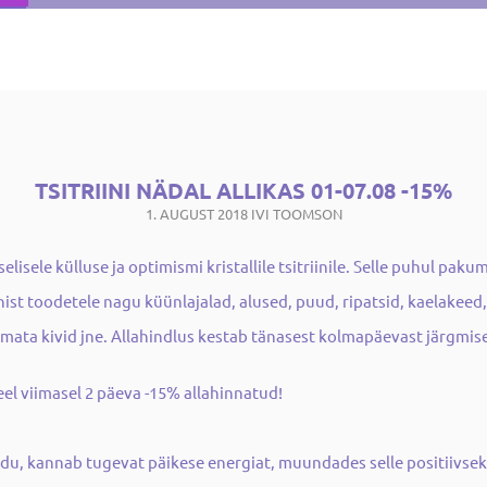
TSITRIINI NÄDAL ALLIKAS 01-07.08 -15%
1. AUGUST 2018
IVI TOOMSON
isele külluse ja optimismi kristallile tsitriinile. Selle puhul paku
iinist toodetele nagu küünlajalad, alused, puud, ripatsid, kaelakee
vimata kivid jne. Allahindlus kestab tänasest kolmapäevast järgmise
el viimasel 2 päeva -15% allahinnatud!
udu, kannab tugevat päikese energiat, muundades selle positiivseks