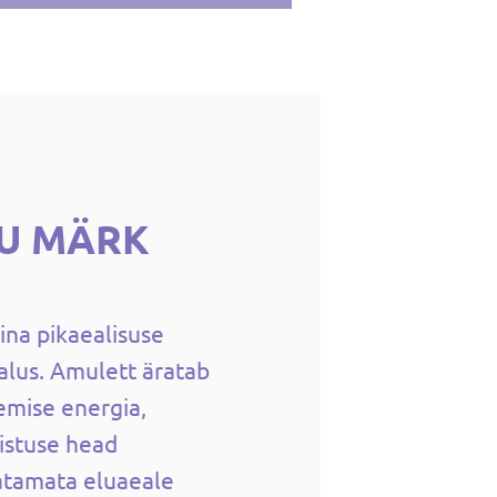
OU MÄRK
ina pikaealisuse
alus. Amulett äratab
emise energia,
istuse head
atamata eluaeale