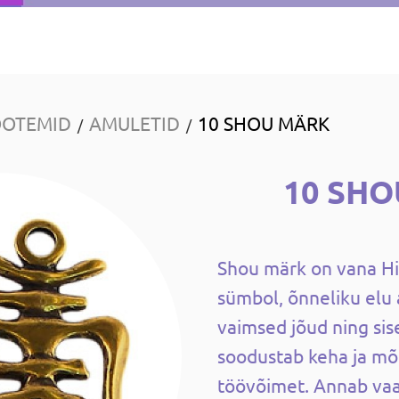
OOTEMID
AMULETID
10 SHOU MÄRK
/
/
10 SH
Shou märk on vana Hi
sümbol, õnneliku elu 
vaimsed jõud ning sis
soodustab keha ja mõ
töövõimet. Annab va