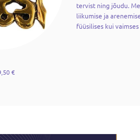
tervist ning jõudu. M
liikumise ja arenemise
füüsilises kui vaimses
9,50 €