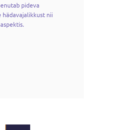
eenutab pideva
 hädavajalikkust nii
 aspektis.