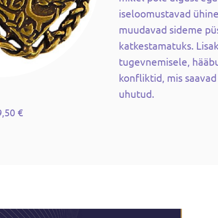
iseloomustavad ühine
muudavad sideme püs
katkestamatuks. Lisa
tugevnemisele, hääbu
konfliktid, mis saava
uhutud.
9,50 €