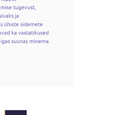
mise tugevust,
ivaks ja
ks ühiste sidemete
vad ka vastatikused
d igas suunas minema