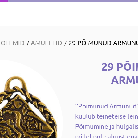
OOTEMID
AMULETID
29 PÕIMUNUD ARMUN
/
/
29 PÕ
ARM
''Põimunud Armunud''
kuulub teineteise lei
Põimumine ja hulgalis
millel pole algust ega