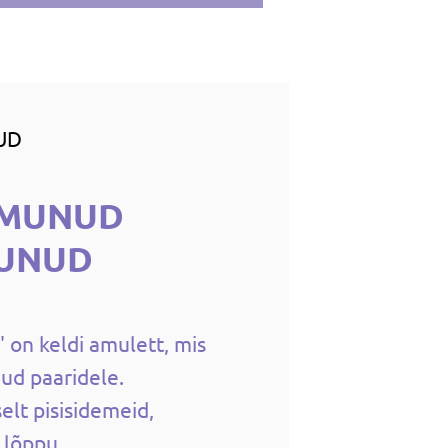
UD
IMUNUD
UNUD
 on keldi amulett, mis
nud paaridele.
elt pisisidemeid,
 lõppu,