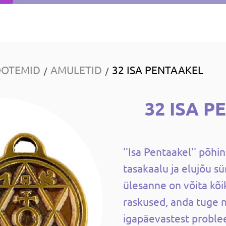
OOTEMID
AMULETID
32 ISA PENTAAKEL
/
/
32 ISA 
''Isa Pentaakel'' põhi
tasakaalu ja elujõu s
ülesanne on võita kõi
raskused, anda tuge 
igapäevastest proble