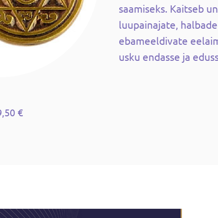
saamiseks. Kaitseb un
luupainajate, halbade
ebameeldivate eelaim
usku endasse ja eduss
9,50 €