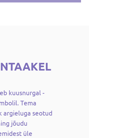
PENTAAKEL
neb kuusnurgal -
ümbolil. Tema
k argieluga seotud
ning jõudu
emidest üle