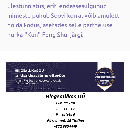
ülestunnistus, eriti endassesulgunud
inimeste puhul. Soovi korral võib amuletti
hoida kodus, asetades selle partneluse
nurka ''Kun'' Feng Shui järgi.
Hingeallikas OÜ
E-R 11 - 19
L 11 - 17
P suletud
Pärnu mnt. 25 Tallinn
+372 6604449