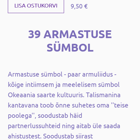
9,50 €
LISA OSTUKORVI
39 ARMASTUSE
SÜMBOL
Armastuse sümbol - paar armuliidus -
kõige intiimsem ja meelelisem sümbol
Okeaania saarte kultuuris. Talismanina
kantavana toob õnne suhetes oma ''teise
poolega'', soodustab häid
partnerlussuhteid ning aitab üle saada
ahistustest. Soodustab siirast