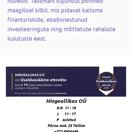
hüvesid. Talismani kujundus põhineb
maagilisel kilbil, mis pidavat kaitsma
finantsriskide, ebaõnnestunud
investeeringute ning mõttetute rahaliste
kulutuste eest.
Hingeallikas OÜ
E-R 11 - 19
L 11 - 17
P suletud
Pärnu mnt. 25 Tallinn
+372 6604449