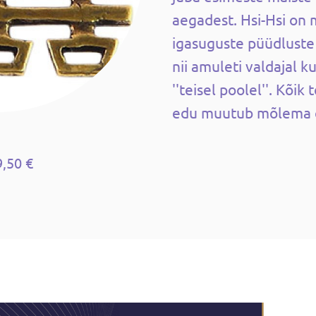
aegadest. Hsi-Hsi on
igasuguste püüdluste 
nii amuleti valdajal 
''teisel poolel''. Kõik
edu muutub mõlema 
9,50 €