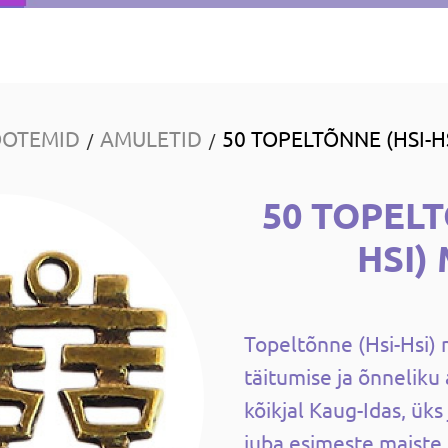
OOTEMID
AMULETID
50 TOPELTÕNNE (HSI-H
/
/
50 TOPELT
HSI)
Topeltõnne (Hsi-Hsi) 
täitumise ja õnneliku
kõikjal Kaug-Idas, ük
juba esimeste maiste