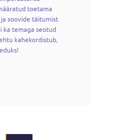
 määratud toetama
ja soovide täitumist
kui ka temaga seotud
 tehtu kahekordistub,
eduks!