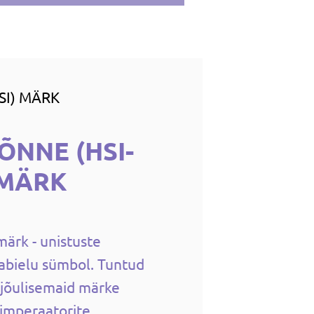
SI) MÄRK
ÕNNE (HSI-
 MÄRK
märk - unistuste
 abielu sümbol. Tuntud
s jõulisemaid märke
 imperaatorite