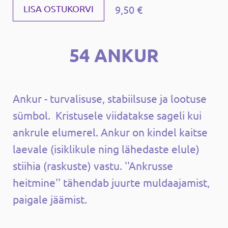
9,50 €
LISA OSTUKORVI
54 ANKUR
Ankur - turvalisuse, stabiilsuse ja lootuse
sümbol. Kristusele viidatakse sageli kui
ankrule elumerel. Ankur on kindel kaitse
laevale (isiklikule ning lähedaste elule)
stiihia (raskuste) vastu. ''Ankrusse
heitmine'' tähendab juurte muldaajamist,
paigale jäämist.