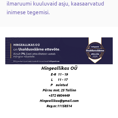
ilmaruumi kuuluvaid asju, kaasaarvatud
inimese tegemisi.
Hingeallikas OÜ
E-R 11 - 19
L 11 - 17
P suletud
Pärnu mnt. 25 Tallinn
+372 6604449
Hingeallikas@gmail.com
Reg.nr.11158514