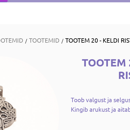
OOTEMID
TOOTEMID
TOOTEM 20 - KELDI RIS
/
/
TOOTEM 2
R
Toob valgust ja selgus
Kingib arukust ja aita