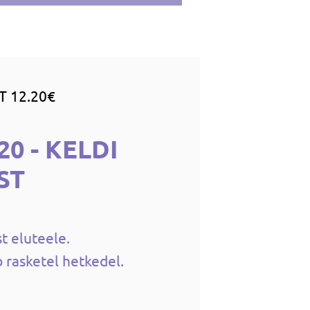
T 12.20€
0 - KELDI
IST
t eluteele.
b rasketel hetkedel.