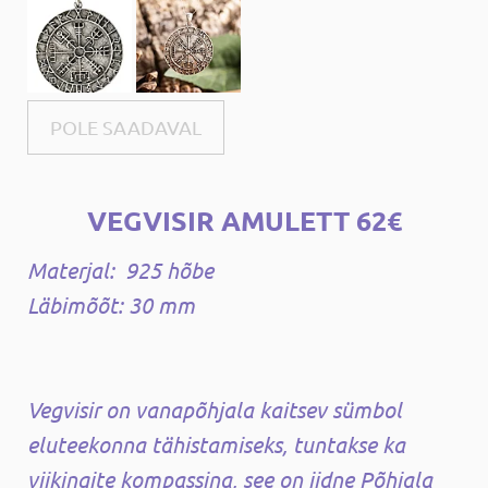
POLE SAADAVAL
VEGVISIR AMULETT 62€
Materjal: 925 hõbe
Läbimõõt: 30 mm
Vegvisir on vanapõhjala kaitsev sümbol
eluteekonna tähistamiseks, tuntakse ka
viikingite kompassina, see on iidne Põhjala