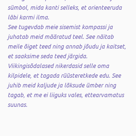
sümbol, mida kanti selleks, et orienteeruda
läbi karmi ilma.
See tugevdab meie sisemist kompassi ja
juhatab meid määratud teel. See näitab
meile õiget teed ning annab jõudu ja kaitset,
et saaksime seda teed järgida.
Viikingisõdalased nikerdasid selle oma
kilpidele, et tagada rüüsteretkede edu. See
juhib meid kaljude ja lõksude ümber ning
tagab, et me ei liiguks vales, ettearvamatus
suunas.