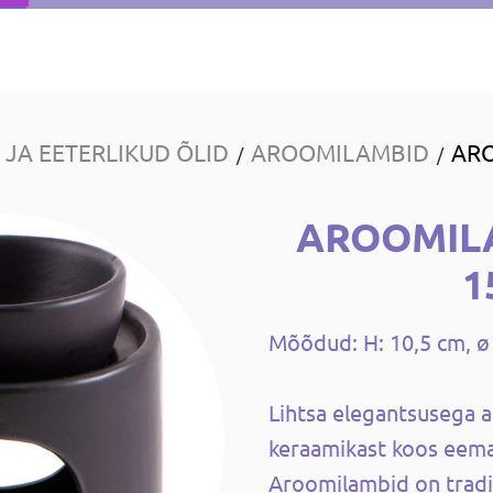
JA EETERLIKUD ÕLID
AROOMILAMBID
ARO
/
/
AROOMIL
1
Mõõdud: H: 10,5 cm, ø
Lihtsa elegantsusega 
keraamikast koos eema
Aroomilambid on tradit