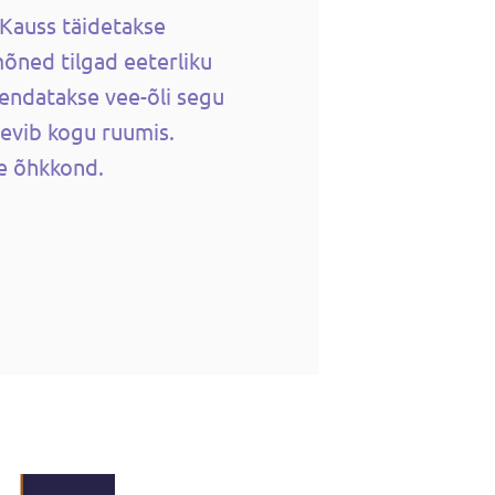
 Kauss täidetakse
mõned tilgad eeterliku
jendatakse vee-õli segu
levib kogu ruumis.
e õhkkond.