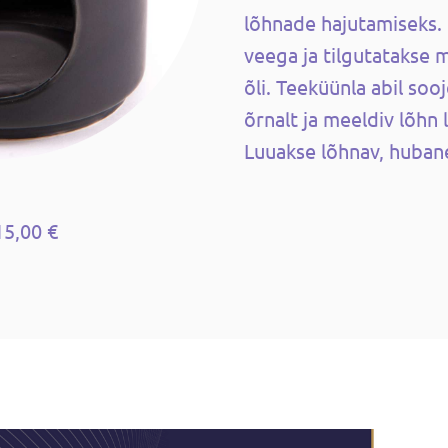
lõhnade hajutamiseks.
veega ja tilgutatakse 
õli. Teeküünla abil soo
õrnalt ja meeldiv lõhn 
Luuakse lõhnav, huban
15,00 €