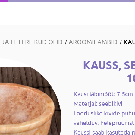
JA EETERLIKUD ÕLID
AROOMILAMBID
KAU
/
/
KAUSS, S
1
Kausi läbimõõt: 7,5cm
Materjal: seebikivi
Looduslike kivide puhul
vahelduv, helepruunist
Kaussi saab kasutada mi