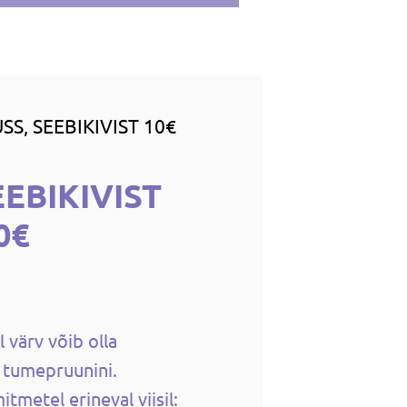
SS, SEEBIKIVIST 10€
EEBIKIVIST
0€
 värv võib olla
 tumepruunini.
tmetel erineval viisil: