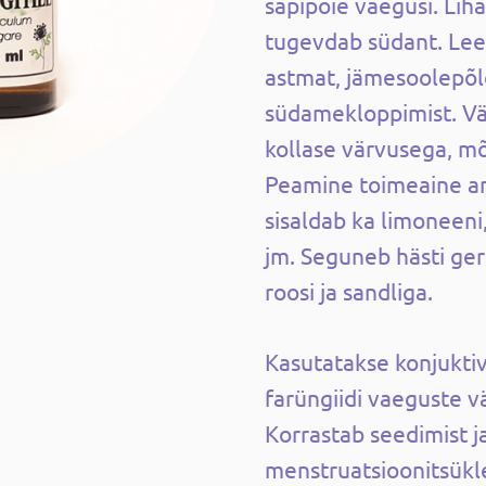
sapipõie vaegusi. Liha
tugevdab südant. Le
astmat, jämesoolepõl
südamekloppimist. Vä
kollase värvusega, mõ
Peamine toimeaine a
sisaldab ka limoneeni,
jm. Seguneb hästi ger
roosi ja sandliga.
Kasutatakse konjuktivii
farüngiidi vaeguste 
Korrastab seedimist j
menstruatsioonitsükl