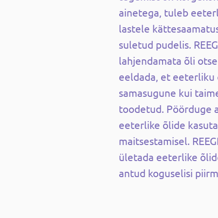
ainetega, tuleb eeterl
lastele kättesaamatus
suletud pudelis. REE
lahjendamata õli otse
eeldada, et eeterliku 
samasugune kui taimel
toodetud. Pöörduge a
eeterlike õlide kasut
maitsestamisel. REEGL
ületada eeterlike õli
antud koguselisi piirm