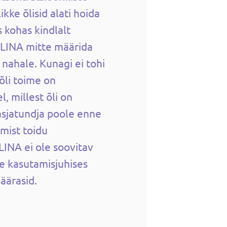
ikke õlisid alati hoida
 kohas kindlalt
GLINA mitte määrida
 nahale. Kunagi ei tohi
õli toime on
, millest õli on
sjatundja poole enne
amist toidu
INA ei ole soovitav
de kasutamisjuhises
äärasid.