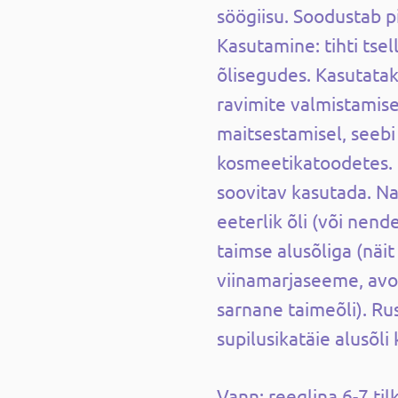
söögiisu. Soodustab p
Kasutamine: tihti tsel
õlisegudes. Kasutata
ravimite valmistamisel
maitsestamisel, seebi
kosmeetikatoodetes. R
soovitav kasutada. N
eeterlik õli (või nen
taimse alusõliga (näi
viinamarjaseeme, av
sarnane taimeõli). Rus
supilusikatäie alusõli 
Vann: reeglina 6-7 til