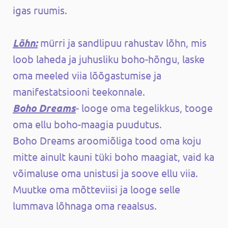
igas ruumis.
Lõhn:
mürri ja sandlipuu rahustav lõhn, mis
loob laheda ja juhusliku boho-hõngu, laske
oma meeled viia lõõgastumise ja
manifestatsiooni teekonnale.
Boho Dreams
- looge oma tegelikkus, tooge
oma ellu boho-maagia puudutus.
Boho Dreams aroomiõliga tood oma koju
mitte ainult kauni tüki boho maagiat, vaid ka
võimaluse oma unistusi ja soove ellu viia.
Muutke oma mõtteviisi ja looge selle
lummava lõhnaga oma reaalsus.