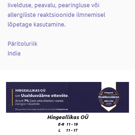
Iivelduse, peavalu, pearingluse või
allergiliste reaktsioonide ilmnemisel
lõpetage kasutamine.
Päritoluriik
India
Hingeallikas OÜ
E-R 11 - 19
L 11 - 17