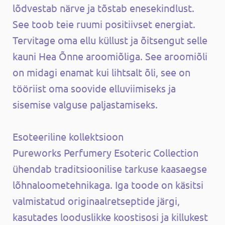
lõdvestab närve ja tõstab enesekindlust.
See toob teie ruumi positiivset energiat.
Tervitage oma ellu küllust ja õitsengut selle
kauni Hea Õnne aroomiõliga. See aroomiõli
on midagi enamat kui lihtsalt õli, see on
tööriist oma soovide elluviimiseks ja
sisemise valguse paljastamiseks.
Esoteeriline kollektsioon
Pureworks Perfumery Esoteric Collection
ühendab traditsioonilise tarkuse kaasaegse
lõhnaloometehnikaga. Iga toode on käsitsi
valmistatud originaalretseptide järgi,
kasutades looduslikke koostisosi ja killukest