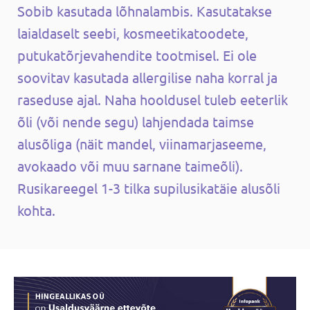
Sobib kasutada lõhnalambis. Kasutatakse
laialdaselt seebi, kosmeetikatoodete,
putukatõrjevahendite tootmisel. Ei ole
soovitav kasutada allergilise naha korral ja
raseduse ajal. Naha hooldusel tuleb eeterlik
õli (või nende segu) lahjendada taimse
alusõliga (näit mandel, viinamarjaseeme,
avokaado või muu sarnane taimeõli).
Rusikareegel 1-3 tilka supilusikatäie alusõli
kohta.