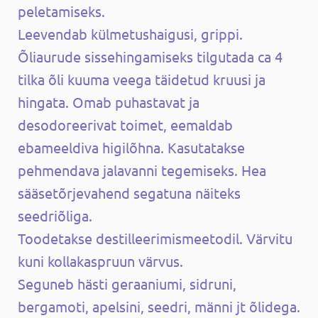
peletamiseks.
Leevendab külmetushaigusi, grippi.
Õliaurude sissehingamiseks tilgutada ca 4
tilka õli kuuma veega täidetud kruusi ja
hingata. Omab puhastavat ja
desodoreerivat toimet, eemaldab
ebameeldiva higilõhna. Kasutatakse
pehmendava jalavanni tegemiseks. Hea
sääsetõrjevahend segatuna näiteks
seedriõliga.
Toodetakse destilleerimismeetodil. Värvitu
kuni kollakaspruun värvus.
Seguneb hästi geraaniumi, sidruni,
bergamoti, apelsini, seedri, männi jt õlidega.