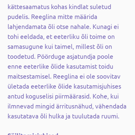
kättesaamatus kohas kindlat suletud
pudelis. Reeglina mitte määrida
lahjendamata õli otse nahale. Kunagi ei
tohi eeldada, et eeterliku õli toime on
samasugune kui taimel, millest õli on
toodetud. Pöörduge asjatundja poole
enne eeterlike õlide kasutamist toidu
maitsestamisel. Reeglina ei ole soovitav
ületada eeterlike õlide kasutamisjuhises
antud koguselisi piirmäärasid. Kohe, kui
ilmnevad mingid ärritusnähud, vähendada
kasutatava õli hulka ja tuulutada ruumi.