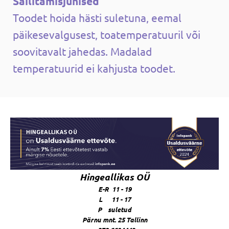
Säilitamisjuhised
Toodet hoida hästi suletuna, eemal
päikesevalgusest, toatemperatuuril või
soovitavalt jahedas. Madalad
temperatuurid ei kahjusta toodet.
Hingeallikas OÜ
E-R 11 - 19
L 11 - 17
P suletud
Pärnu mnt. 25 Tallinn