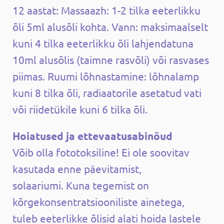
12 aastat: Massaazh: 1-2 tilka eeterlikku
õli 5ml alusõli kohta. Vann: maksimaalselt
kuni 4 tilka eeterlikku õli lahjendatuna
10ml alusõlis (taimne rasvõli) või rasvases
piimas. Ruumi lõhnastamine: lõhnalamp
kuni 8 tilka õli, radiaatorile asetatud vati
või riidetükile kuni 6 tilka õli.
Hoiatused ja ettevaatusabinõud
Võib olla fototoksiline! Ei ole soovitav
kasutada enne päevitamist,
solaariumi. Kuna tegemist on
kõrgekonsentratsiooniliste ainetega,
tuleb eeterlikke õlisid alati hoida lastele