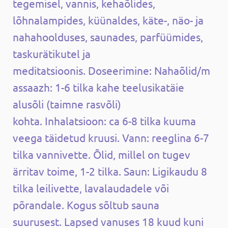
tegemisel, vannis, kehaõlides,
lõhnalampides, küünaldes, käte-, näo- ja
nahahoolduses, saunades, parfüümides,
taskurätikutel ja
meditatsioonis. Doseerimine: Nahaõlid/m
assaazh: 1-6 tilka kahe teelusikatäie
alusõli (taimne rasvõli)
kohta. Inhalatsioon: ca 6-8 tilka kuuma
veega täidetud kruusi. Vann: reeglina 6-7
tilka vannivette. Õlid, millel on tugev
ärritav toime, 1-2 tilka. Saun: Ligikaudu 8
tilka leilivette, lavalaudadele või
põrandale. Kogus sõltub sauna
suurusest. Lapsed vanuses 18 kuud kuni