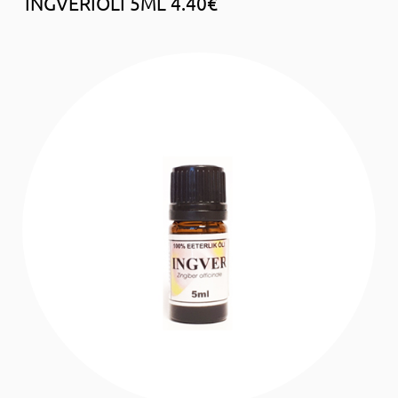
INGVERIÕLI 5ML 4.40€