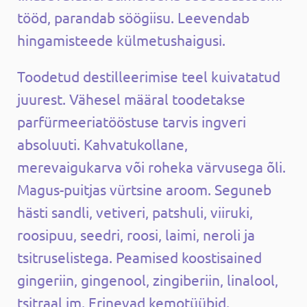
tööd, parandab söögiisu. Leevendab
hingamisteede külmetushaigusi.
Toodetud destilleerimise teel kuivatatud
juurest. Vähesel määral toodetakse
parfürmeeriatööstuse tarvis ingveri
absoluuti. Kahvatukollane,
merevaigukarva või roheka värvusega õli.
Magus-puitjas vürtsine aroom. Seguneb
hästi sandli, vetiveri, patshuli, viiruki,
roosipuu, seedri, roosi, laimi, neroli ja
tsitruselistega. Peamised koostisained
gingeriin, gingenool, zingiberiin, linalool,
tsitraal jm. Erinevad kemotüübid.