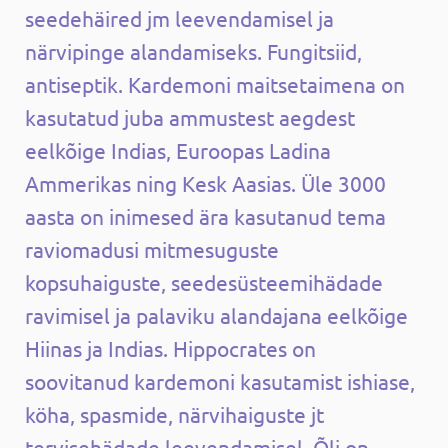
seedehäired jm leevendamisel ja
närvipinge alandamiseks. Fungitsiid,
antiseptik. Kardemoni maitsetaimena on
kasutatud juba ammustest aegdest
eelkõige Indias, Euroopas Ladina
Ammerikas ning Kesk Aasias. Üle 3000
aasta on inimesed ära kasutanud tema
raviomadusi mitmesuguste
kopsuhaiguste, seedesüsteemihädade
ravimisel ja palaviku alandajana eelkõige
Hiinas ja Indias. Hippocrates on
soovitanud kardemoni kasutamist ishiase,
köha, spasmide, närvihaiguste jt
tervisehädade leevendamisel. Õli on