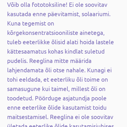
Võib olla fototoksiline! Ei ole soovitav
kasutada enne päevitamist, solaariumi.
Kuna tegemist on
kõrgekonsentratsiooniliste ainetega,
tuleb eeterlikke õlisid alati hoida lastele
kättesaamatus kohas kindlat suletud
pudelis. Reeglina mitte määrida
lahjendamata õli otse nahale. Kunagi ei
tohi eeldada, et eeterliku õli toime on
samasugune kui taimel, millest õli on
toodetud. Pöörduge asjatundja poole
enne eeterlike õlide kasutamist toidu
maitsestamisel. Reeglina ei ole soovitav
ületada eeterlike õlide kasutamisjuhises