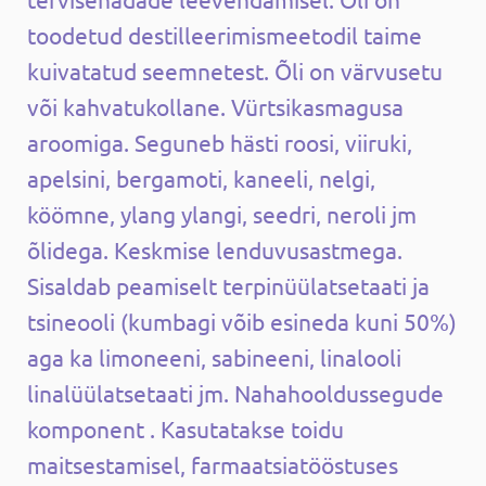
toodetud destilleerimismeetodil taime
kuivatatud seemnetest. Õli on värvusetu
või kahvatukollane. Vürtsikasmagusa
aroomiga. Seguneb hästi roosi, viiruki,
apelsini, bergamoti, kaneeli, nelgi,
köömne, ylang ylangi, seedri, neroli jm
õlidega. Keskmise lenduvusastmega.
Sisaldab peamiselt terpinüülatsetaati ja
tsineooli (kumbagi võib esineda kuni 50%)
aga ka limoneeni, sabineeni, linalooli
linalüülatsetaati jm. Nahahooldussegude
komponent . Kasutatakse toidu
maitsestamisel, farmaatsiatööstuses