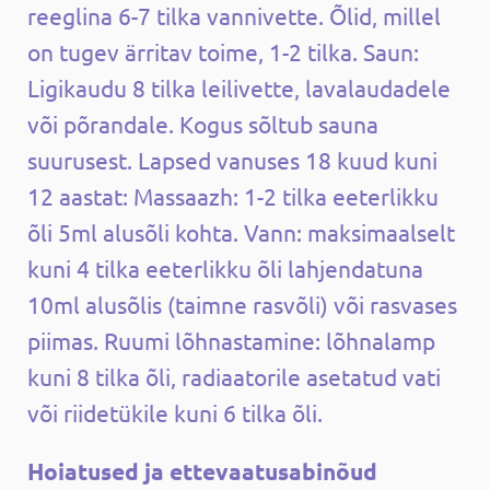
reeglina 6-7 tilka vannivette. Õlid, millel
on tugev ärritav toime, 1-2 tilka. Saun:
Ligikaudu 8 tilka leilivette, lavalaudadele
või põrandale. Kogus sõltub sauna
suurusest. Lapsed vanuses 18 kuud kuni
12 aastat: Massaazh: 1-2 tilka eeterlikku
õli 5ml alusõli kohta. Vann: maksimaalselt
kuni 4 tilka eeterlikku õli lahjendatuna
10ml alusõlis (taimne rasvõli) või rasvases
piimas. Ruumi lõhnastamine: lõhnalamp
kuni 8 tilka õli, radiaatorile asetatud vati
või riidetükile kuni 6 tilka õli.
Hoiatused ja ettevaatusabinõud