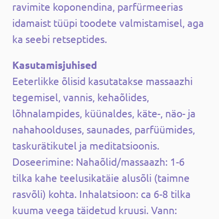
ravimite koponendina, parfürmeerias
idamaist tüüpi toodete valmistamisel, aga
ka seebi retseptides.
Kasutamisjuhised
Eeterlikke õlisid kasutatakse massaazhi
tegemisel, vannis, kehaõlides,
lõhnalampides, küünaldes, käte-, näo- ja
nahahoolduses, saunades, parfüümides,
taskurätikutel ja meditatsioonis.
Doseerimine: Nahaõlid/massaazh: 1-6
tilka kahe teelusikatäie alusõli (taimne
rasvõli) kohta. Inhalatsioon: ca 6-8 tilka
kuuma veega täidetud kruusi. Vann: