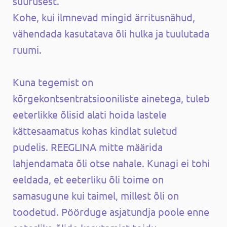
suurusest.
Kohe, kui ilmnevad mingid ärritusnähud,
vähendada kasutatava õli hulka ja tuulutada
ruumi.
Kuna tegemist on
kõrgekontsentratsiooniliste ainetega, tuleb
eeterlikke õlisid alati hoida lastele
kättesaamatus kohas kindlat suletud
pudelis. REEGLINA mitte määrida
lahjendamata õli otse nahale. Kunagi ei tohi
eeldada, et eeterliku õli toime on
samasugune kui taimel, millest õli on
toodetud. Pöörduge asjatundja poole enne