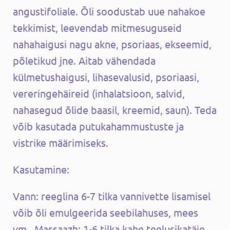
angustifoliale. Õli soodustab uue nahakoe
tekkimist, leevendab mitmesuguseid
nahahaigusi nagu akne, psoriaas, ekseemid,
põletikud jne. Aitab vähendada
külmetushaigusi, lihasevalusid, psoriaasi,
vereringehäireid (inhalatsioon, salvid,
nahasegud õlide baasil, kreemid, saun). Teda
võib kasutada putukahammustuste ja
vistrike määrimiseks.
Kasutamine:
Vann: reeglina 6-7 tilka vannivette lisamisel
võib õli emulgeerida seebilahuses, mees
vm. Massaazh: 1-6 tilka kahe teelusikatäie