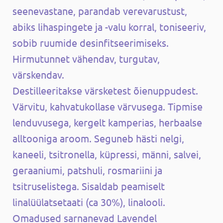
seenevastane, parandab verevarustust,
abiks lihaspingete ja -valu korral, toniseeriv,
sobib ruumide desinfitseerimiseks.
Hirmutunnet vähendav, turgutav,
värskendav.
Destilleeritakse värsketest õienuppudest.
Värvitu, kahvatukollase värvusega. Tipmise
lenduvusega, kergelt kamperias, herbaalse
alltooniga aroom. Seguneb hästi nelgi,
kaneeli, tsitronella, küpressi, männi, salvei,
geraaniumi, patshuli, rosmariini ja
tsitruselistega. Sisaldab peamiselt
linalüülatsetaati (ca 30%), linalooli.
Omadused sarnanevad Lavendel