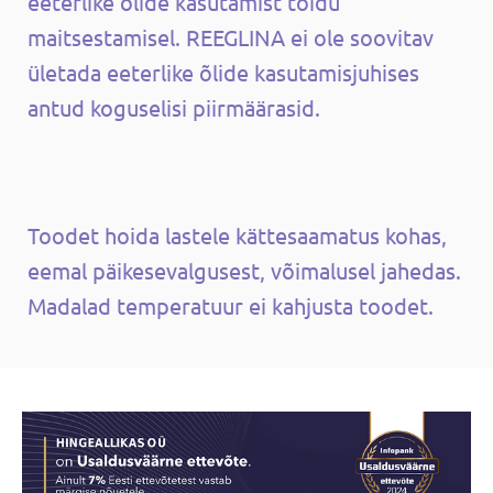
eeterlike õlide kasutamist toidu
maitsestamisel. REEGLINA ei ole soovitav
ületada eeterlike õlide kasutamisjuhises
antud koguselisi piirmäärasid.
Toodet hoida lastele kättesaamatus kohas,
eemal päikesevalgusest, võimalusel jahedas.
Madalad temperatuur ei kahjusta toodet.