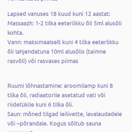
Lapsed vanuses 18 kuud kuni 12 aastat:
Massaazh: 1-2 tilka eeterlikku õli 5ml alusõli
kohta.
Vann: maksimaalselt kuni 4 tilka eeterlikku
õli lahjendatuna 10ml alusõlis (taimne
rasvõli) või rasvases piimas
Ruumi lõhnastamine: aroomilamp kuni 8
tilka õli, radiaatorile asetatud vati või
riidetükile kuni 6 tilka õli.
Saun: mõned tilgad leilivette, lavalaudadele
või –põrandale. Kogus sõltub sauna