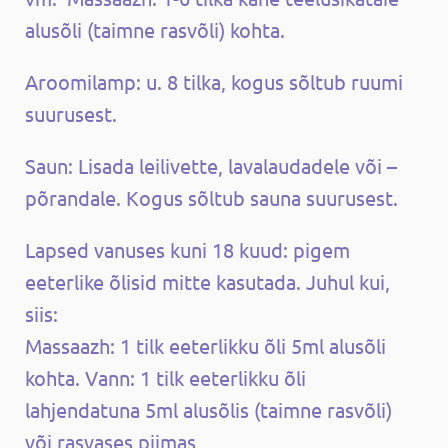
alusõli (taimne rasvõli) kohta.
Aroomilamp: u. 8 tilka, kogus sõltub ruumi
suurusest.
Saun: Lisada leilivette, lavalaudadele või –
põrandale. Kogus sõltub sauna suurusest.
Lapsed vanuses kuni 18 kuud: pigem
eeterlike õlisid mitte kasutada. Juhul kui,
siis:
Massaazh: 1 tilk eeterlikku õli 5ml alusõli
kohta. Vann: 1 tilk eeterlikku õli
lahjendatuna 5ml alusõlis (taimne rasvõli)
või rasvases piimas