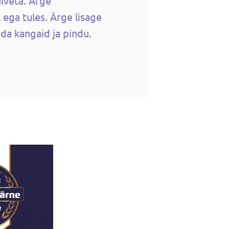
alveta. Ärge
 ega tules. Ärge lisage
ida kangaid ja pindu.