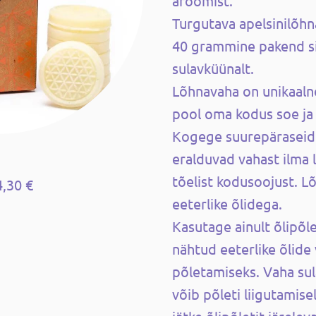
aroomist.
Turgutava apelsinilõhna
40 grammine pakend si
sulavküünalt.
Lõhnavaha on unikaalne
pool oma kodus soe ja
Kogege suurepäraseid
eralduvad vahast ilma l
tõelist kodusoojust. 
4,30 €
eeterlike õlidega.
Kasutage ainult õlipõle
nähtud eeterlike õlide
põletamiseks. Vaha su
võib põleti liigutamise