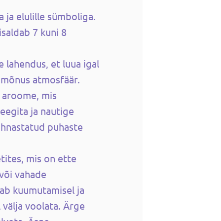
 ja elulille sümboliga.
saldab 7 kuni 8
 lahendus, et luua igal
 mõnus atmosfäär.
 aroome, mis
eegita ja nautige
Lõhnastatud puhaste
tites, mis on ette
 või vahade
lab kuumutamisel ja
l välja voolata. Ärge