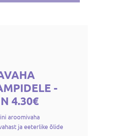
AVAHA
MPIDELE -
N 4.30€
ini aroomivaha
ahast ja eeterlike õlide