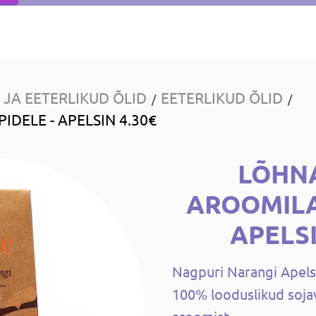
JA EETERLIKUD ÕLID
EETERLIKUD ÕLID
/
/
ELE - APELSIN 4.30€
LÕHN
AROOMILA
APELSI
Nagpuri Narangi Apels
100% looduslikud sojav