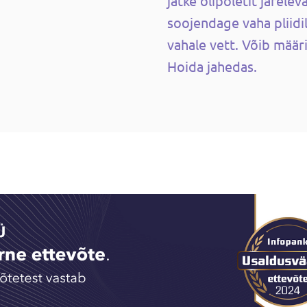
jätke õlipõletit järelev
soojendage vaha pliidil
vahale vett. Võib määr
Hoida jahedas.