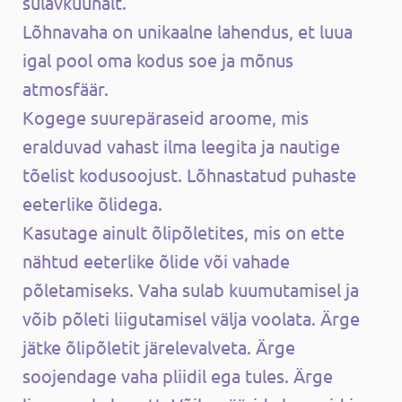
sulavküünalt.
Lõhnavaha on unikaalne lahendus, et luua
igal pool oma kodus soe ja mõnus
atmosfäär.
Kogege suurepäraseid aroome, mis
eralduvad vahast ilma leegita ja nautige
tõelist kodusoojust. Lõhnastatud puhaste
eeterlike õlidega.
Kasutage ainult õlipõletites, mis on ette
nähtud eeterlike õlide või vahade
põletamiseks. Vaha sulab kuumutamisel ja
võib põleti liigutamisel välja voolata. Ärge
jätke õlipõletit järelevalveta. Ärge
soojendage vaha pliidil ega tules. Ärge