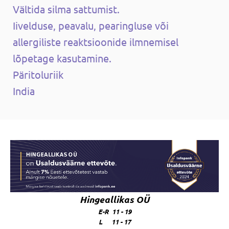
Vältida silma sattumist.
Iivelduse, peavalu, pearingluse või
allergiliste reaktsioonide ilmnemisel
lõpetage kasutamine.
Päritoluriik
India
Hingeallikas OÜ
E-R 11 - 19
L 11 - 17