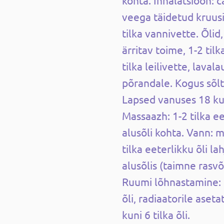
kohta. Inhalatsioon: c
veega täidetud kruusi
tilka vannivette. Õlid
ärritav toime, 1-2 til
tilka leilivette, laval
põrandale. Kogus sõl
Lapsed vanuses 18 ku
Massaazh: 1-2 tilka ee
alusõli kohta. Vann: 
tilka eeterlikku õli 
alusõlis (taimne rasvõ
Ruumi lõhnastamine: 
õli, radiaatorile aseta
kuni 6 tilka õli.