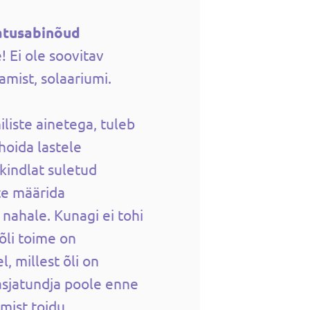
atusabinõud
! Ei ole soovitav
mist, solaariumi.
liste ainetega, tuleb
 hoida lastele
kindlat suletud
te määrida
 nahale. Kunagi ei tohi
õli toime on
, millest õli on
sjatundja poole enne
amist toidu