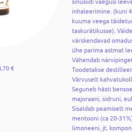
sinusiidi vaegusi leev
inhaleerimine. (kuni 4 
kuuma veega täidetud 
taskurätikusse). Väid
värskendavad omadus
ühe parima astmat le
Vähendab närvipinget,
4,70 €
Toodetakse destillee
Värvuselt kahvatukoll
Seguneb hästi bensoe,
majoraani, sidruni, euk
Sisaldab peamiselt me
mentooni (ca 20-31%)
limoneeni, jt. kompon