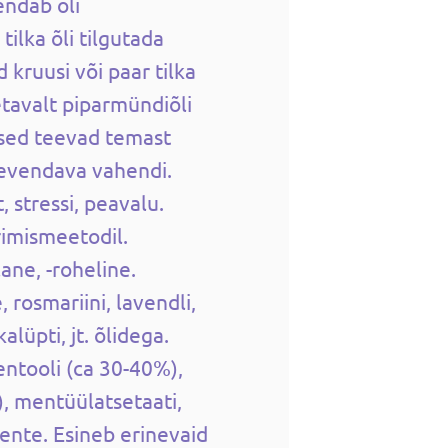
endab õli
tilka õli tilgutada
kruusi või paar tilka
etavalt piparmündiõli
ed teevad temast
evendava vahendi.
 stressi, peavalu.
rimismeetodil.
ane, -roheline.
 rosmariini, lavendli,
alüpti, jt. õlidega.
ntooli (ca 30-40%),
, mentüülatsetaati,
ente. Esineb erinevaid