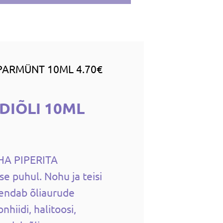
PARMÜNT 10ML 4.70€
DIÕLI 10ML
HA PIPERITA
se puhul. Nohu ja teisi
endab õliaurude
hiidi, halitoosi,