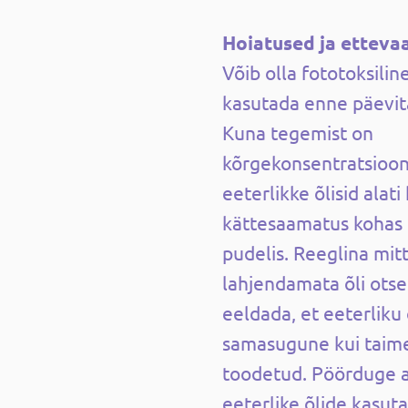
Hoiatused ja etteva
Võib olla fototoksiline
kasutada enne päevita
Kuna tegemist on
kõrgekonsentratsiooni
eeterlikke õlisid alati
kättesaamatus kohas 
pudelis. Reeglina mit
lahjendamata õli otse
eeldada, et eeterliku 
samasugune kui taimel
toodetud. Pöörduge a
eeterlike õlide kasut