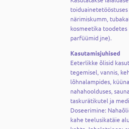
toiduainetetööstuses
närimiskumm, tubaka
kosmeetika toodetes 
parfüümid jne).
Kasutamisjuhised
Eeterlikke õlisid kas
tegemisel, vannis, ke
lõhnalampides, küünal
nahahoolduses, sauna
taskurätikutel ja medi
Doseerimine: Nahaõli
kahe teelusikatäie alu