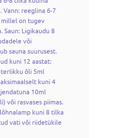
a 6-8 tilka kuuma
. Vann: reeglina 6-7
, millel on tugev
ka. Saun: Ligikaudu 8
audadele või
tub sauna suurusest.
ud kuni 12 aastat:
terlikku õli 5ml
maksimaalselt kuni 4
lahjendatuna 10ml
li) või rasvases piimas.
lõhnalamp kuni 8 tilka
tud vati või riidetükile