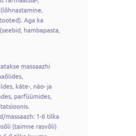
 (lõhnastamine,
tooted). Aga ka
(seebid, hambapasta,
utatakse massaazhi
haõlides,
des, käte-, näo- ja
des, parfüümides,
tatsioonis.
d/massaazh: 1-6 tilka
sõli (taimne rasvõli)