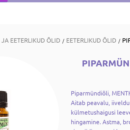
JA EETERLIKUD ÕLID
EETERLIKUD ÕLID
PI
/
/
PIPARMÜN
Piparmündiõli, MENT
Aitab peavalu, iiveldu
külmetushaigusi leev
hingamine. Astma, bron