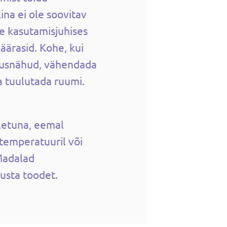
ina ei ole soovitav
de kasutamisjuhises
äärasid. Kohe, kui
tusnähud, vähendada
ja tuulutada ruumi.
letuna, eemal
temperatuuril või
Madalad
usta toodet.