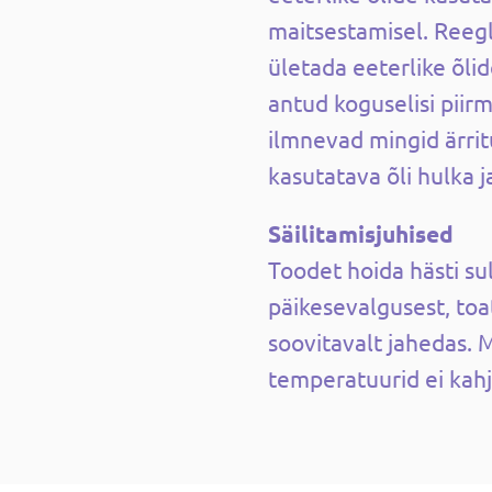
maitsestamisel. Reegl
ületada eeterlike õli
antud koguselisi piirm
ilmnevad mingid ärri
kasutatava õli hulka 
Säilitamisjuhised
Toodet hoida hästi su
päikesevalgusest, toa
soovitavalt jahedas. 
temperatuurid ei kahj