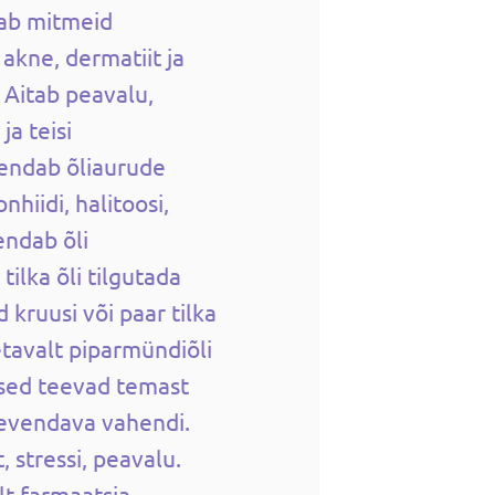
ab mitmeid
kne, dermatiit ja
. Aitab peavalu,
ja teisi
endab õliaurude
hiidi, halitoosi,
endab õli
tilka õli tilgutada
kruusi või paar tilka
etavalt piparmündiõli
ed teevad temast
evendava vahendi.
 stressi, peavalu.
t farmaatsia-,