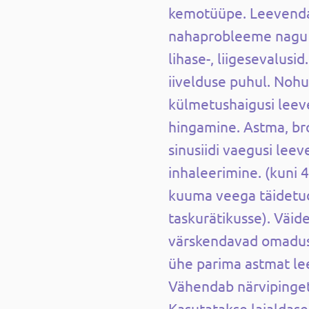
kemotüüpe. Leevend
nahaprobleeme nagu a
lihase-, liigesevalusid
iivelduse puhul. Nohu 
külmetushaigusi leev
hingamine. Astma, bron
sinusiidi vaegusi leev
inhaleerimine. (kuni 4 
kuuma veega täidetud 
taskurätikusse). Väid
värskendavad omadus
ühe parima astmat le
Vähendab närvipinget,
Kasutatakse laialdasel