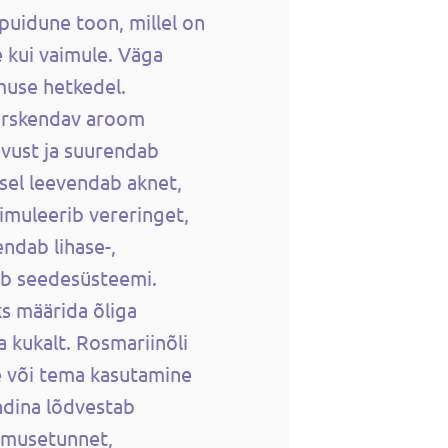
puidune toon, millel on
e kui vaimule. Väga
muse hetkedel.
värskendav aroom
vust ja suurendab
sel leevendab aknet,
imuleerib vereringet,
ndab lihase-,
tab seedesüsteemi.
s määrida õliga
a kukalt. Rosmariinõli
e või tema kasutamine
dina lõdvestab
simusetunnet,