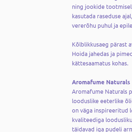
ning jookide tootmisel.
kasutada raseduse ajal
vererõhu puhul ja epil
Kõlblikkusaeg pärast a
Hoida jahedas ja pimed
kättesaamatus kohas.
Aromafume Naturals
Aromafume Naturals p
looduslike eeterlike õl
on väga inspireeritud 
kvaliteediga loodusliku
täidavad iga pudeli a