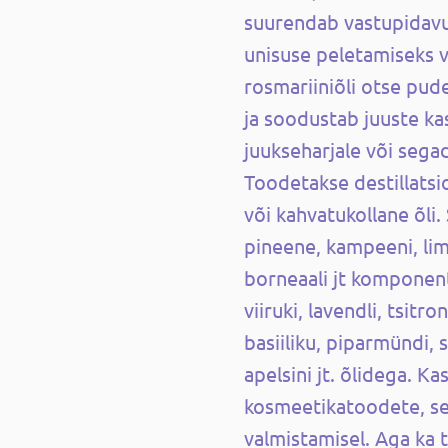
suurendab vastupidav
unisuse peletamiseks 
rosmariiniõli otse pud
ja soodustab juuste kas
juukseharjale või sega
Toodetakse destillatsi
või kahvatukollane õli.
pineene, kampeeni, lim
borneaali jt komponen
viiruki, lavendli, tsitro
basiiliku, piparmündi, s
apelsini jt. õlidega. Ka
kosmeetikatoodete, se
valmistamisel. Aga ka 