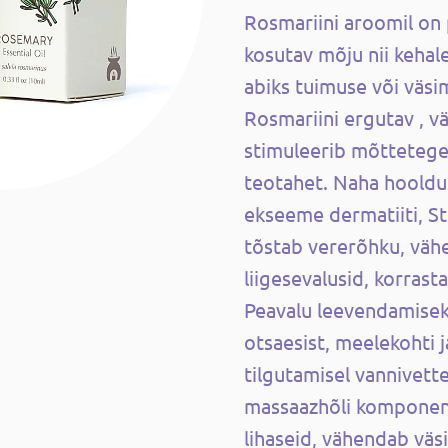
Rosmariini aroomil on 
kosutav mõju nii kehal
abiks tuimuse või väsi
Rosmariini ergutav , 
stimuleerib mõttetege
teotahet. Naha hooldu
ekseeme dermatiiti, St
tõstab vererõhku, vähe
liigesevalusid, korras
Peavalu leevendamisek
otsaesist, meelekohti j
tilgutamisel vannivett
massaazhõli komponen
lihaseid, vähendab vä