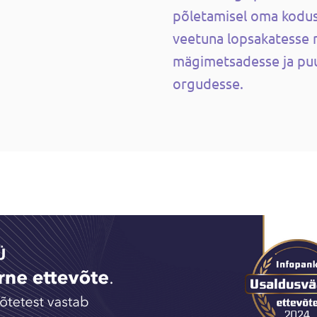
põletamisel oma kodus
veetuna lopsakatesse 
mägimetsadesse ja pu
orgudesse.