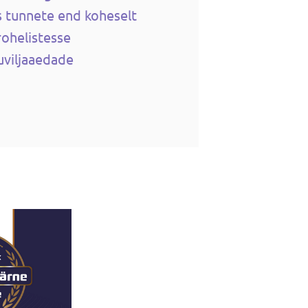
 tunnete end koheselt
rohelistesse
uviljaaedade