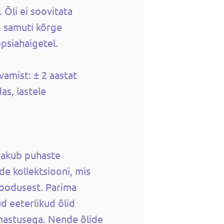
 Õli ei soovitata
, samuti kõrge
epsiahaigetel.
vamist: ± 2 aastat
as, lastele
akub puhaste
ide kollektsiooni, mis
loodusest. Parima
d eeterlikud õlid
rmastusega. Nende õlide