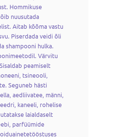
ust. Hommikuse
võib nuusutada
elist. Aitab kõõma vastu
vu. Piserdada veidi õli
da shampooni hulka.
oonimeetodil. Värvitu
 Sisaldab peamiselt
oneeni, tsineooli,
te. Seguneb hästi
nella, aedliivatee, männi,
eedri, kaneeli, rohelise
sutatakse laialdaselt
ebi, parfüümide
toiduainetetööstuses