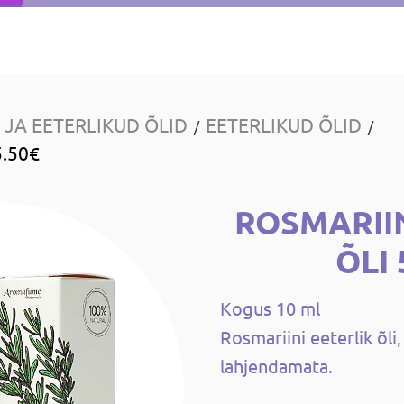
JA EETERLIKUD ÕLID
EETERLIKUD ÕLID
/
/
5.50€
ROSMARII
ÕLI 
Kogus 10 ml
Rosmariini eeterlik õli
lahjendamata.