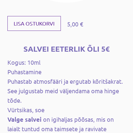
5,00 €
LISA OSTUKORVI
SALVEI EETERLIK ÕLI 5€
Kogus: 10ml
Puhastamine
Puhastab atmosfääri ja ergutab kõritšakrat.
See julgustab meid väljendama oma hinge
tõde.
Vürtsikas, soe
Valge salvei
on igihaljas põõsas, mis on
laialt tuntud oma taimsete ja ravivate