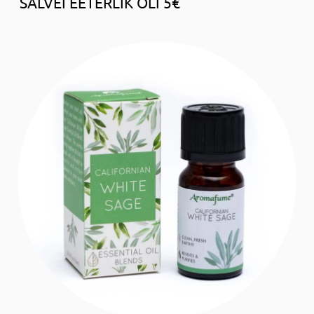
SALVEI EETERLIK ÕLI 5€