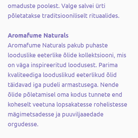
omaduste poolest. Valge salvei ürti
põletatakse traditsiooniliselt rituaalides.
Aromafume Naturals
Aromafume Naturals pakub puhaste
looduslike eeterlike õlide kollektsiooni, mis
on väga inspireeritud loodusest. Parima
kvaliteediga looduslikud eeterlikud õlid
täidavad iga pudeli armastusega. Nende
õlide põletamisel oma kodus tunnete end
koheselt veetuna lopsakatesse rohelistesse
mägimetsadesse ja puuviljaaedade
orgudesse.