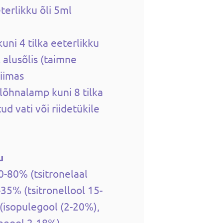
terlikku õli 5ml
uni 4 tilka eeterlikku
 alusõlis (taimne
piimas
lõhnalamp kuni 8 tilka
tud vati või riidetükile
u
0-80% (tsitronelaal
35% (tsitronellool 15-
(isopulegool (2-20%),
ineool 2-18%)