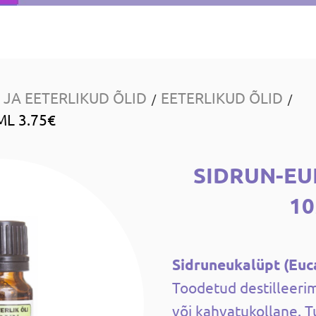
JA EETERLIKUD ÕLID
EETERLIKUD ÕLID
/
/
L 3.75€
SIDRUN-EU
1
Sidruneukalüpt (Euca
Toodetud destilleerim
või kahvatukollane. T