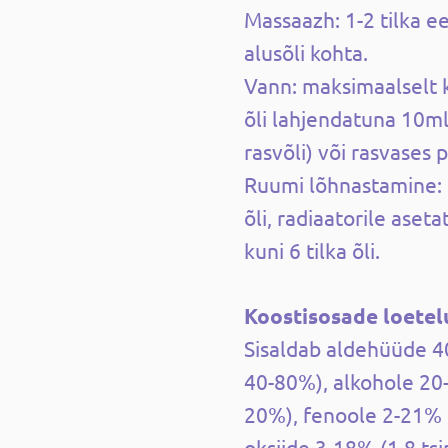
Massaazh: 1-2 tilka ee
alusõli kohta.
Vann: maksimaalselt k
õli lahjendatuna 10ml
rasvõli) või rasvases 
Ruumi lõhnastamine: 
õli, radiaatorile aseta
kuni 6 tilka õli.
Koostisosade loetel
Sisaldab aldehüüde 4
40-80%), alkohole 20-
20%), fenoole 2-21% 
oksiide 3-18% (1,8 ts