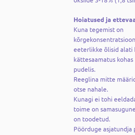
Hoiatused ja etteva
Kuna tegemist on
kõrgekonsentratsiooni
eeterlikke õlisid alati
kättesaamatus kohas 
pudelis.
Reeglina mitte määri
otse nahale.
Kunagi ei tohi eeldada
toime on samasugune k
on toodetud.
Pöörduge asjatundja 