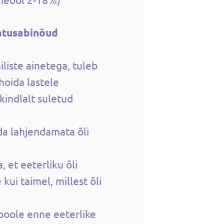
atusabinõud
liste ainetega, tuleb
 hoida lastele
kindlalt suletud
da lahjendamata õli
, et eeterliku õli
ui taimel, millest õli
poole enne eeterlike