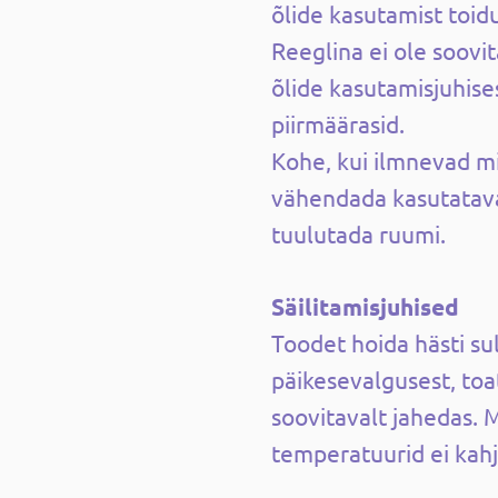
õlide kasutamist toid
Reeglina ei ole soovi
õlide kasutamisjuhise
piirmäärasid.
Kohe, kui ilmnevad mi
vähendada kasutatava 
tuulutada ruumi.
Säilitamisjuhised
Toodet hoida hästi su
päikesevalgusest, toa
soovitavalt jahedas. 
temperatuurid ei kahj