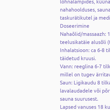
lõhnalampides, küünal
nahahoolduses, sauna
taskurätikutel ja medi
Doseerimine
Nahaõlid/massaazh: 1-
teelusikatäie alusõli 
Inhalatsioon: ca 6-8 
täidetud kruusi.
Vann: reeglina 6-7 til
millel on tugev ärritav
Saun: Ligikaudu 8 tilka
lavalaudadele või põ
sauna suurusest.
Lapsed vanuses 18 ku