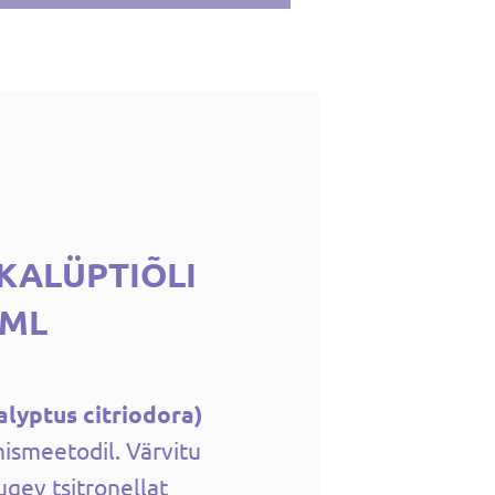
KALÜPTIÕLI
0ML
lyptus citriodora)
ismeetodil. Värvitu
ugev tsitronellat