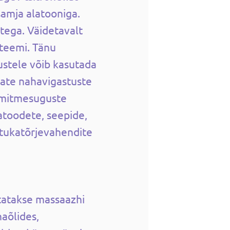
amja alatooniga.
tega. Väidetavalt
teemi. Tänu
ustele võib kasutada
mate nahavigastuste
 mitmesuguste
atoodete, seepide,
tukatõrjevahendite
utatakse massaazhi
haõlides,