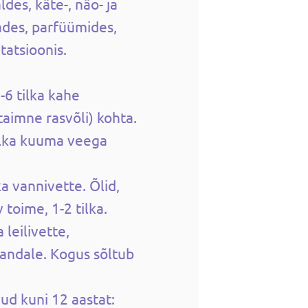
des, käte-, näo- ja
des, parfüümides,
tatsioonis.
6 tilka kahe
(taimne rasvõli) kohta.
tilka kuuma veega
ka vannivette. Õlid,
 toime, 1-2 tilka.
 leilivette,
randale. Kogus sõltub
ud kuni 12 aastat: