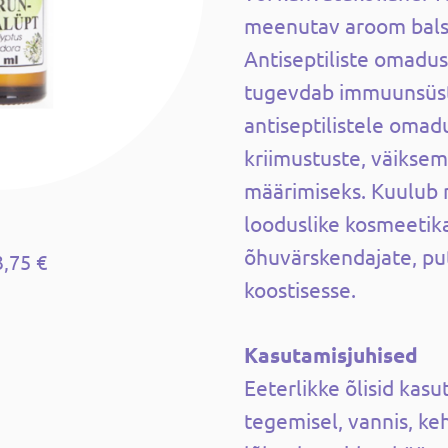
meenutav aroom bals
Antiseptiliste omadus
tugevdab immuunsüs
antiseptilistele omad
kriimustuste, väikse
määrimiseks. Kuulub
looduslike kosmeetik
õhuvärskendajate, pu
3,75 €
koostisesse.
Kasutamisjuhised
Eeterlikke õlisid kas
tegemisel, vannis, ke