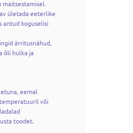
u maitsestamisel.
tav ületada eeterlike
s antud koguselisi
ngid ärritusnähud,
õli hulka ja
letuna, eemal
temperatuuril või
Madalad
usta toodet.