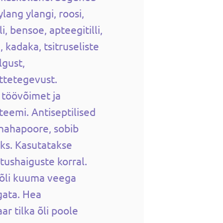
ylang ylangi, roosi,
i, bensoe, apteegitilli,
 kadaka, tsitruseliste
lgust,
ttetegevust.
 töövõimet ja
emi. Antiseptilised
nahapoore, sobib
ks. Kasutatakse
tushaiguste korral.
a õli kuuma veega
gata. Hea
r tilka õli poole