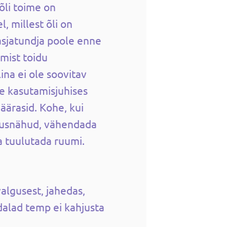
õli toime on
, millest õli on
sjatundja poole enne
amist toidu
ina ei ole soovitav
de kasutamisjuhises
äärasid. Kohe, kui
tusnähud, vähendada
ja tuulutada ruumi.
algusest, jahedas,
dalad temp ei kahjusta