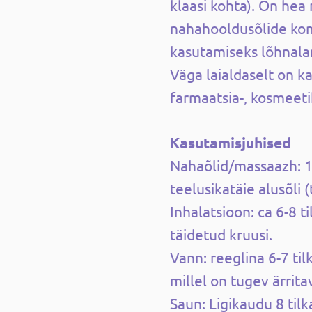
klaasi kohta). On hea 
nahahooldusõlide ko
kasutamiseks lõhnalamb
Väga laialdaselt on k
farmaatsia-, kosmeeti
Kasutamisjuhised
Nahaõlid/massaazh: 1-
teelusikatäie alusõli 
Inhalatsioon: ca 6-8 
täidetud kruusi.
Vann: reeglina 6-7 til
millel on tugev ärritav
Saun: Ligikaudu 8 tilka