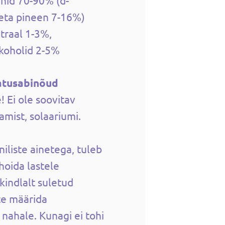
nid 70-90% (d-
eta pineen 7-16%)
traal 1-3%,
lkoholid 2-5%
atusabinõud
! Ei ole soovitav
mist, solaariumi.
iliste ainetega, tuleb
 hoida lastele
kindlalt suletud
te määrida
 nahale. Kunagi ei tohi