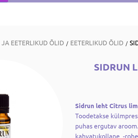
JA EETERLIKUD ÕLID
EETERLIKUD ÕLID
SI
/
/
SIDRUN 
Sidrun leht Citrus l
Toodetakse külmpress
puhas ergutav aroom.
kahvatukollane, -roh