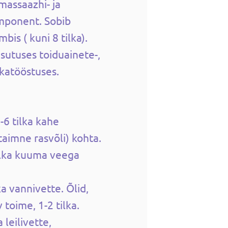
massaazhi- ja
mponent. Sobib
is ( kuni 8 tilka).
asutuses toiduainete-,
katööstuses.
6 tilka kahe
(taimne rasvõli) kohta.
tilka kuuma veega
ka vannivette. Õlid,
 toime, 1-2 tilka.
 leilivette,