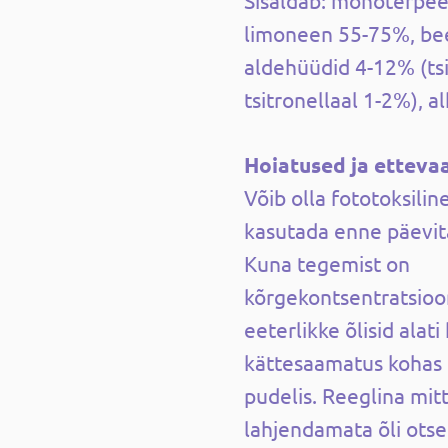
Sisaldab: monoterpee
limoneen 55-75%, be
aldehüüdid 4-12% (tsi
tsitronellaal 1-2%), a
Hoiatused ja etteva
Võib olla fototoksiline
kasutada enne päevita
Kuna tegemist on
kõrgekontsentratsioon
eeterlikke õlisid alati
kättesaamatus kohas 
pudelis. Reeglina mit
lahjendamata õli otse