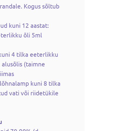
randale. Kogus sõltub
ud kuni 12 aastat:
terlikku õli 5ml
uni 4 tilka eeterlikku
 alusõlis (taimne
piimas
lõhnalamp kuni 8 tilka
tud vati või riidetükile
u