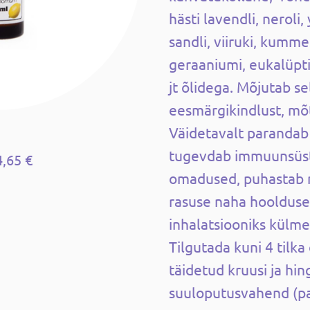
hästi lavendli, neroli, 
sandli, viiruki, kummel
geraaniumi, eukalüpti,
jt õlidega. Mõjutab se
eesmärgikindlust, mõ
Väidetavalt parandab
tugevdab immuunsüste
4,65 €
omadused, puhastab 
rasuse naha hoolduse
inhalatsiooniks külme
Tilgutada kuni 4 tilk
täidetud kruusi ja hin
suuloputusvahend (paa