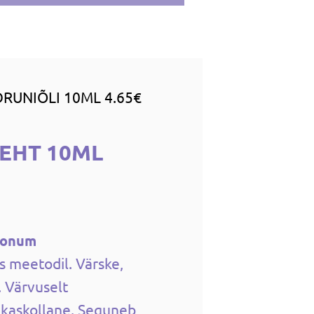
DRUNIÕLI 10ML 4.65€
LEHT 10ML
imonum
 meetodil. Värske,
 Värvuselt
ekaskollane. Seguneb