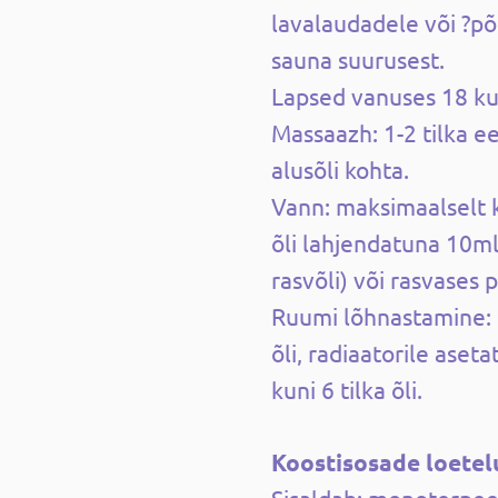
lavalaudadele või ?põ
sauna suurusest.
Lapsed vanuses 18 ku
Massaazh: 1-2 tilka ee
alusõli kohta.
Vann: maksimaalselt k
õli lahjendatuna 10ml
rasvõli) või rasvases 
Ruumi lõhnastamine: 
õli, radiaatorile aseta
kuni 6 tilka õli.
Koostisosade loetel