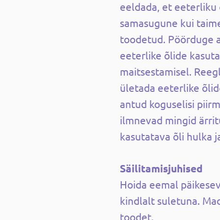
eeldada, et eeterliku 
samasugune kui taimel
toodetud. Pöörduge a
eeterlike õlide kasut
maitsestamisel. Reegl
ületada eeterlike õli
antud koguselisi piirm
ilmnevad mingid ärri
kasutatava õli hulka 
Säilitamisjuhised
Hoida eemal päikesev
kindlalt suletuna. Ma
toodet.