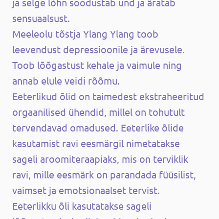
ja selge lõhn soodustab und ja äratab
sensuaalsust.
Meeleolu tõstja Ylang Ylang toob
leevendust depressioonile ja ärevusele.
Toob lõõgastust kehale ja vaimule ning
annab elule veidi rõõmu.
Eeterlikud õlid on taimedest ekstraheeritud
orgaanilised ühendid, millel on tohutult
tervendavad omadused. Eeterlike õlide
kasutamist ravi eesmärgil nimetatakse
sageli aroomiteraapiaks, mis on terviklik
ravi, mille eesmärk on parandada füüsilist,
vaimset ja emotsionaalset tervist.
Eeterlikku õli kasutatakse sageli