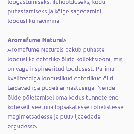
lõõgastumiseks, iluhoolduseks, kodu
puhastamiseks ja kõige sagedamini
loodusliku ravimina.
Aromafume Naturals
Aromafume Naturals pakub puhaste
looduslike eeterlike õlide kollektsiooni, mis
on väga inspireeritud loodusest. Parima
kvaliteediga looduslikud eeterlikud õlid
täidavad iga pudeli armastusega. Nende
õlide põletamisel oma kodus tunnete end
koheselt veetuna lopsakatesse rohelistesse
mägimetsadesse ja puuviljaaedade
orgudesse.