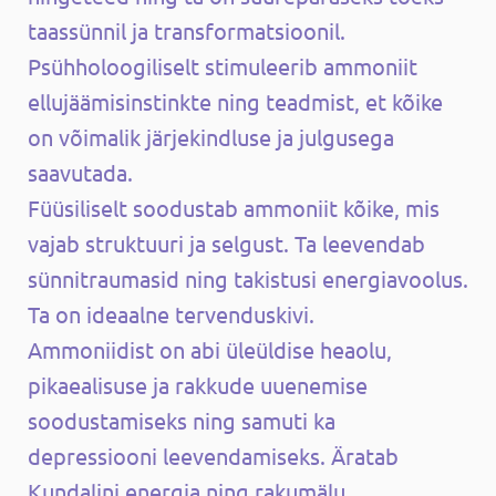
taassünnil ja transformatsioonil.
Psühholoogiliselt stimuleerib ammoniit
ellujäämisinstinkte ning teadmist, et kõike
on võimalik järjekindluse ja julgusega
saavutada.
Füüsiliselt soodustab ammoniit kõike, mis
vajab struktuuri ja selgust. Ta leevendab
sünnitraumasid ning takistusi energiavoolus.
Ta on ideaalne tervenduskivi.
Ammoniidist on abi üleüldise heaolu,
pikaealisuse ja rakkude uuenemise
soodustamiseks ning samuti ka
depressiooni leevendamiseks. Äratab
Kundalini energia ning rakumälu.