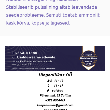
Stabiliseerib pulssi ning aitab leevendada
seedeprobleeme. Samuti toetab ammoniit
kesk kõrva, kopse ja liigeseid.
Hingeallikas OÜ
E-R 11 - 19
L 11 - 17
P suletud
Pärnu mnt. 25 Tallinn
+372 6604449
Hingeallikas@gmail.com
Reg.nr.11158514