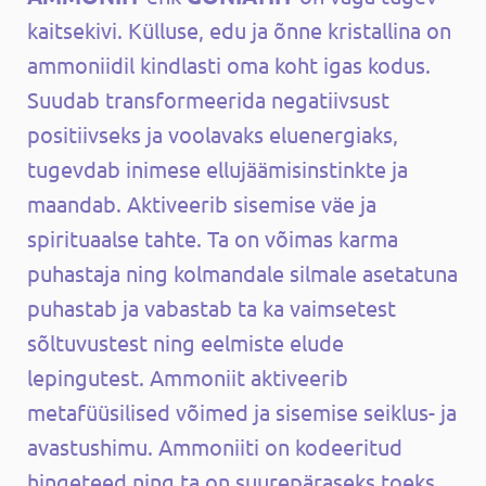
kaitsekivi. Külluse, edu ja õnne kristallina on
ammoniidil kindlasti oma koht igas kodus.
Suudab transformeerida negatiivsust
positiivseks ja voolavaks eluenergiaks,
tugevdab inimese ellujäämisinstinkte ja
maandab. Aktiveerib sisemise väe ja
spirituaalse tahte. Ta on võimas karma
puhastaja ning kolmandale silmale asetatuna
puhastab ja vabastab ta ka vaimsetest
sõltuvustest ning eelmiste elude
lepingutest. Ammoniit aktiveerib
metafüüsilised võimed ja sisemise seiklus- ja
avastushimu. Ammoniiti on kodeeritud
hingeteed ning ta on suurepäraseks toeks