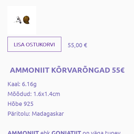
55,00 €
LISA OSTUKORVI
AMMONIIT KÕRVARÕNGAD 55€
Kaal: 6.16g
Mõõdud: 1.6x1.4cm
Hõbe 925
Päritolu: Madagaskar
AMMONIIT
ehk
GONIATIIT
on väga tugev