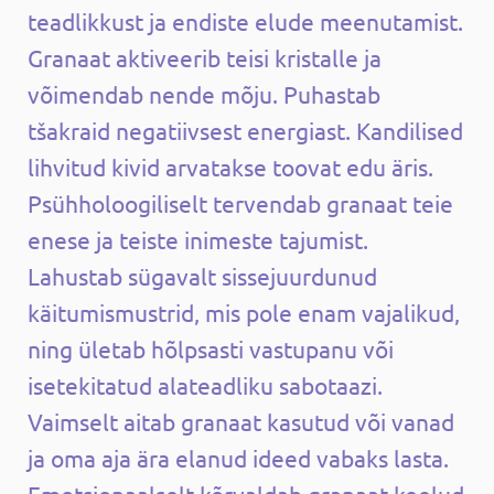
teadlikkust ja endiste elude meenutamist.
Granaat aktiveerib teisi kristalle ja
võimendab nende mõju. Puhastab
tšakraid negatiivsest energiast. Kandilised
lihvitud kivid arvatakse toovat edu äris.
Psühholoogiliselt tervendab granaat teie
enese ja teiste inimeste tajumist.
Lahustab sügavalt sissejuurdunud
käitumismustrid, mis pole enam vajalikud,
ning ületab hõlpsasti vastupanu või
isetekitatud alateadliku sabotaazi.
Vaimselt aitab granaat kasutud või vanad
ja oma aja ära elanud ideed vabaks lasta.
Emotsionaalselt kõrvaldab granaat keelud