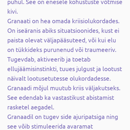
puhul. See on enesele kohustuste võtmise
kivi.
Granaati on hea omada kriisiolukordades.
On iseäranis abiks situatsioonides, kust ei
paista olevat väljapääsuteed, või kui elu
on tükkideks purunenud või traumeeriv.
Tugevdab, aktiveerib ja toetab
ellujäämisinstinkti, tuues julgust ja lootust
näivalt lootusetutesse olukordadesse.
Granaadi mõjul muutub kriis väljakutseks.
See edendab ka vastastikust abistamist
rasketel aegadel.
Granaadil on tugev side ajuripatsiga ning
see võib stimuleerida avaramat