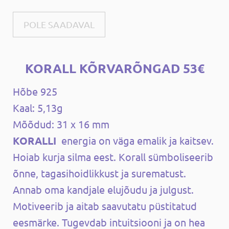
POLE SAADAVAL
KORALL KÕRVARÕNGAD 53€
Hõbe 925
Kaal: 5,13g
Mõõdud:
31 x 16 mm
KORALLI
energia on väga emalik ja kaitsev.
Hoiab kurja silma eest. Korall sümboliseerib
õnne, tagasihoidlikkust ja surematust.
Annab oma kandjale elujõudu ja julgust.
Motiveerib ja aitab saavutatu püstitatud
eesmärke.
Tugevdab intuitsiooni ja on hea