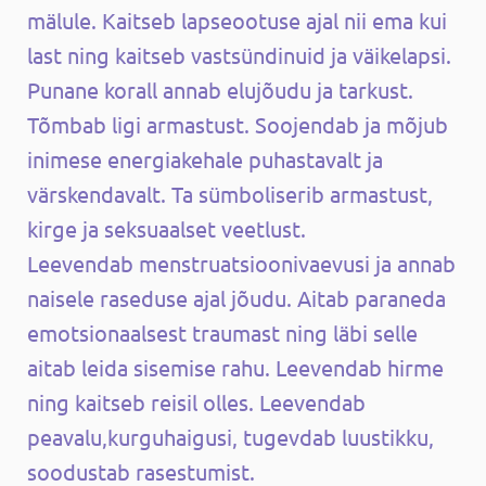
mälule.
Kaitseb lapseootuse ajal nii ema kui
last ning k
aitseb vastsündinuid ja väikelapsi.
Punane korall annab elujõudu ja tarkust.
Tõmbab ligi armastust. Soojendab ja mõjub
inimese energiakehale puhastavalt ja
värskendavalt. Ta sümboliserib armastust,
kirge ja seksuaalset veetlust.
Leevendab menstruatsioonivaevusi ja annab
naisele raseduse ajal jõudu.
Aitab paraneda
emotsionaalsest traumast ning läbi selle
aitab leida sisemise rahu. Leevendab hirme
ning kaitseb reisil olles.
Leevendab
peavalu,kurguhaigusi, tugevdab luustikku,
soodustab rasestumist.