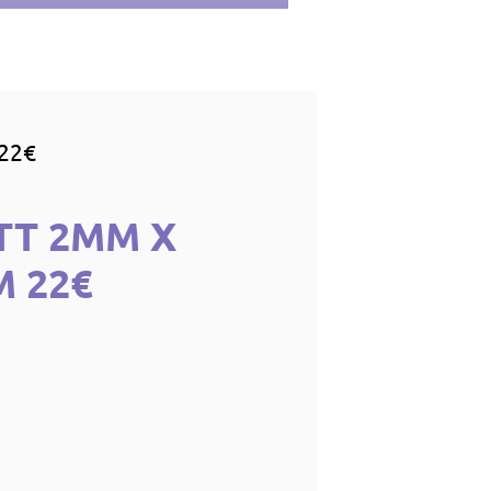
22€
TT 2MM X
M 22€