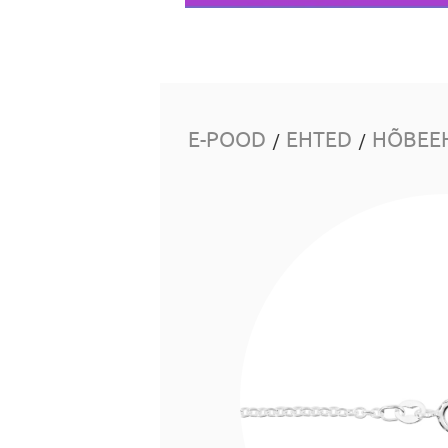
E-POOD
EHTED
HÕBEE
/
/