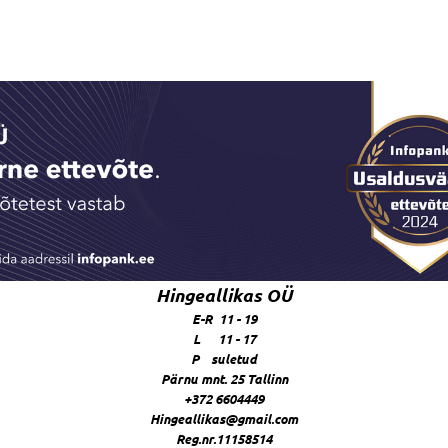
Hingeallikas OÜ
E-R 11 - 19
L 11 - 17
P suletud
Pärnu mnt. 25 Tallinn
+372 6604449
Hingeallikas@gmail.com
Reg.nr.11158514