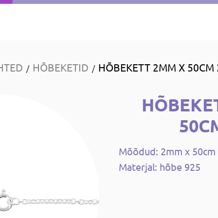
HTED
HÕBEKETID
HÕBEKETT 2MM X 50CM 
/
/
HÕBEKE
50C
Mõõdud: 2mm x 50cm
Materjal: hõbe 925