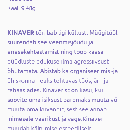
Kaal: 9,48g
KINAVER
tõmbab ligi küllust. Müügitööl
suurendab see veenmisjõudu ja
enesekehtestamist ning toob kaasa
püüdluste edukuse ilma agressiivsust
õhutamata. Abistab ka organiseerimis -ja
ühiskonna heaks tehtavas töös, äri -ja
rahaasjades. Kinaverist on kasu, kui
soovite oma isiksust paremaks muuta või
muuta oma kuvandit, sest see annab
inimesele väärikust ja väge.Kinaver
muudab käitumise esteetiliselt