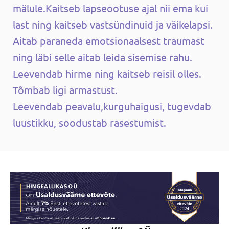
mälule.
Kaitseb lapseootuse ajal nii ema kui
last ning k
aitseb vastsündinuid ja väikelapsi.
Aitab paraneda emotsionaalsest traumast
ning läbi selle aitab leida sisemise rahu.
Leevendab hirme ning kaitseb reisil olles.
Tõmbab ligi armastust.
Leevendab peavalu,kurguhaigusi, tugevdab
luustikku, soodustab rasestumist.