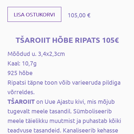
105,00 €
LISA OSTUKORVI
TŠAROIIT HÕBE RIPATS 105€
Mõõdud u. 3,4x2,3cm
Kaal: 10,7g
925 hõbe
Ripatsi täpne toon võib varieeruda pildiga
võrreldes.
TŠAROIIT
on Uue Ajastu kivi, mis mõjub
tugevalt meele tasandil. Sümboliseerib
meele täielikku muutmist ja puhastab kõiki
teadvuse tasandeid. Kanaliseerib kehasse