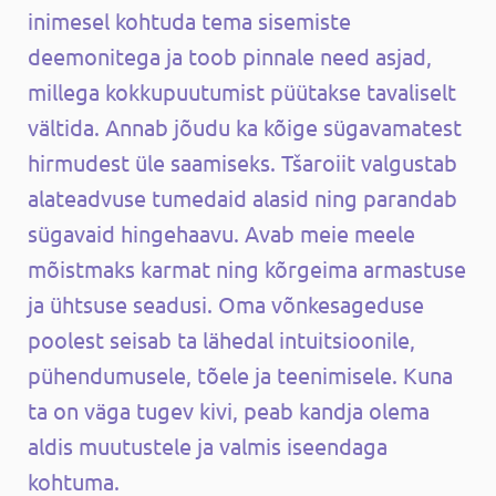
inimesel kohtuda tema sisemiste
deemonitega ja toob pinnale need asjad,
millega kokkupuutumist püütakse tavaliselt
vältida. Annab jõudu ka kõige sügavamatest
hirmudest üle saamiseks. Tšaroiit valgustab
alateadvuse tumedaid alasid ning parandab
sügavaid hingehaavu. Avab meie meele
mõistmaks karmat ning kõrgeima armastuse
ja ühtsuse seadusi. Oma võnkesageduse
poolest seisab ta lähedal intuitsioonile,
pühendumusele, tõele ja teenimisele. Kuna
ta on väga tugev kivi, peab kandja olema
aldis muutustele ja valmis iseendaga
kohtuma.