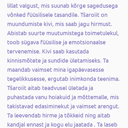
lillat valgust, mis suunab kõrge sagedusega
võnked füüsilisele tasandile. Tšaroiit on
muundumiste kivi, mis saab jagu hirmust.
Abistab suurte muutumistega toimetulekul,
toob sügava füüsilise ja emotsionaalse
tervenemise. Kivi saab kasutada
kinnismõtete ja sundide ületamiseks. Ta
maandab vaimset mina igapäevasesse
tegelikkusesse, ergutab inimkonda teenima.
Tšaroiit aitab teadvusel ületada ja
puhastada vanu hoiakuid ja mõttemalle, mis
takistavad edasiminekut ja vaimset arengut.
Ta leevendab hirme ja tõkkeid ning aitab
kandjal ennast ja kogu elu jaatada . Ta laseb