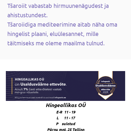
Tšaroiit vabastab hirmuunenägudest ja
ahistustundest.
Tšaroiidiga mediteerimine aitab näha oma
hingelist plaani, eluülesannet, mille
täitmiseks me oleme maailma tulnud.
Hingeallikas OÜ
E-R 11 - 19
L 11 - 17
P suletud
Pärnu mnt. 25 Tallinn