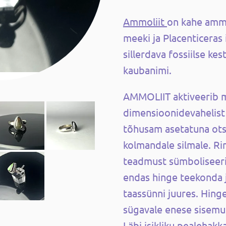
Ammoliit
on kahe ammo
meeki ja Placenticeras i
sillerdava fossiilse kes
kaubanimi.
AMMOLIIT aktiveerib me
dimensioonidevahelist
tõhusam asetatuna ots
kolmandale silmale. Rin
teadmust sümboliseeri
endas hinge teekonda j
taassünni juures. Hing
sügavale enese sisemuss
Läbi isikliku pealehakk