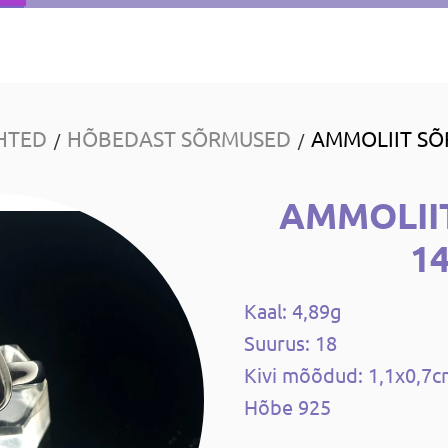
HTED
HÕBEDAST SÕRMUSED
AMMOLIIT SÕ
/
/
AMMOLII
1
Kaal: 4,89g
Suurus: 18
Kivi mõõdud: 1,1x0,7
Hõbe 925