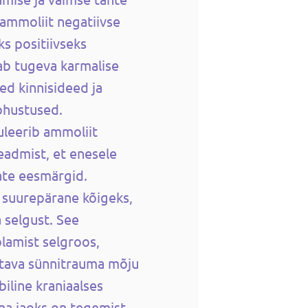
ammoliit negatiivse
ks positiivseks
ab tugeva karmalise
ed kinnisideed ja
ohustused.
uleerib ammoliit
teadmist, et enesele
ate eesmärgid.
t suurepärane kõigeks,
 selgust. See
lamist selgroos,
stava sünnitrauma mõju
iline kraniaalses
na jaoks on tegemist