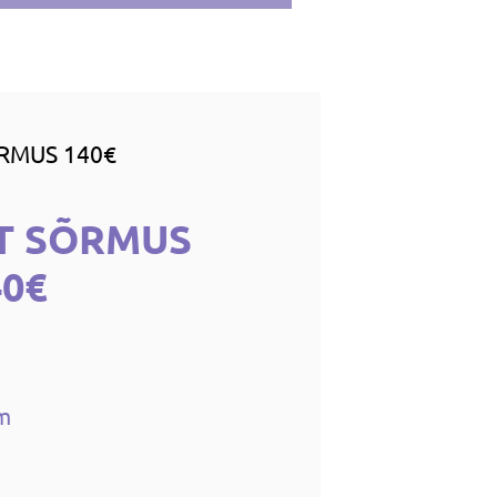
RMUS 140€
T SÕRMUS
40€
cm