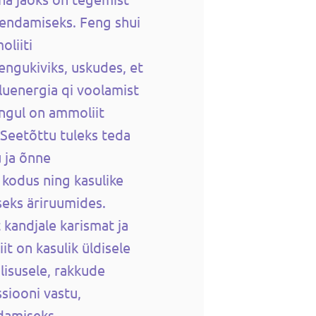
vendamiseks. Feng shui
liiti
engukiviks, uskudes, et
luenergia qi voolamist
ngul on ammoliit
Seetõttu tuleks teda
u ja õnne
kodus ning kasulike
eks äriruumides.
kandjale karismat ja
it on kasulik üldisele
lisusele, rakkude
siooni vastu,
damiseks,