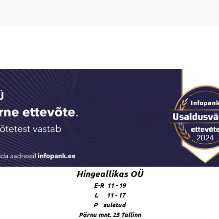
Hingeallikas OÜ
E-R 11 - 19
L 11 - 17
P suletud
Pärnu mnt. 25 Tallinn