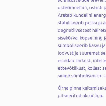
osteomüeliidi, ostiidi 
Äratab kundalini energ
stabiliseerib pulssi ja 
degnetiivsetest häirete
sisekõrva, kopse ning 
sümboliseerib kasvu ja
loovust ja suuremat se
esindab tarkust, intell
ettevõtlikust, kollast 
sinine sümboliseerib ra
Õrna pinna kaitsmisek
pitseeritud akrüüliga.