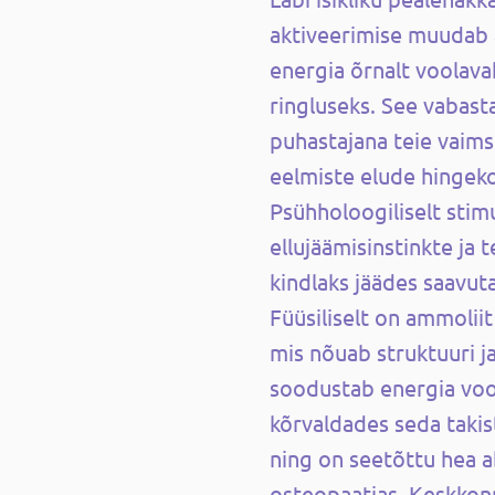
aktiveerimise muudab 
energia õrnalt voolava
ringluseks. See vabast
puhastajana teie vaims
eelmiste elude hingek
Psühholoogiliselt stim
ellujäämisinstinkte ja 
kindlaks jäädes saavut
Füüsiliselt on ammolii
mis nõuab struktuuri ja
soodustab energia voo
kõrvaldades seda taki
ning on seetõttu hea ab
osteopaatias. Keskkon