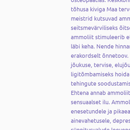
tõhusa kiviga Maa ter
meistrid kutsuvad ammo
seitsmevärviliseks õits
ammoliit stimuleerib e
läbi keha. Nende hinna
erakordselt õnnetoov. 
jõukuse, tervise, elujõ
ligitõmbamiseks hoida 
tehingute soodustamis
Ehtena annab ammoliit 
sensuaalset ilu. Ammoli
enesetundele ja pikaea
ainevahetusele, depres
sünnitusvalude leeven