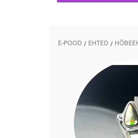
E-POOD
EHTED
HÕBEE
/
/