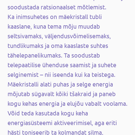
soodustada ratsionaalset mõtlemist.
Ka inimsuhetes on mäekristall tubli
kaaslane, kuna tema mõju muudab
seltsivamaks, väljendusvõimelisemaks,
tundlikumaks ja oma kaaslaste suhtes
tähelepanelikumaks. Ta soodustab
telepaatilise ühenduse saamist ja suhete
selginemist – nii iseenda kui ka teistega.
Mäekristalli alati puhas ja selge energia
mõjutab sügavalt kõiki tšakraid ja paneb
kogu kehas energia ja elujõu vabalt voolama.
Võid teda kasutada kogu keha
energiasüsteemi aktiveerimisel, aga eriti
hästi toniseerib ta kolmandat silma,