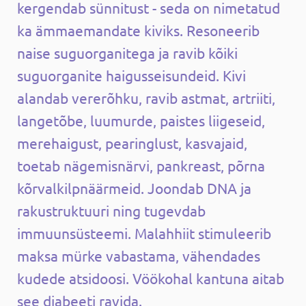
kergendab sünnitust - seda on nimetatud
ka ämmaemandate kiviks. Resoneerib
naise suguorganitega ja ravib kõiki
suguorganite haigusseisundeid. Kivi
alandab vererõhku, ravib astmat, artriiti,
langetõbe, luumurde, paistes liigeseid,
merehaigust, pearinglust, kasvajaid,
toetab nägemisnärvi, pankreast, põrna
kõrvalkilpnäärmeid. Joondab DNA ja
rakustruktuuri ning tugevdab
immuunsüsteemi. Malahhiit stimuleerib
maksa mürke vabastama, vähendades
kudede atsidoosi. Vöökohal kantuna aitab
see diabeeti ravida.