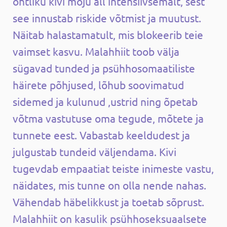
ohtliku kivi mõju all intensiivsemalt, sest
see innustab riskide võtmist ja muutust.
Näitab halastamatult, mis blokeerib teie
vaimset kasvu. Malahhiit toob välja
sügavad tunded ja psühhosomaatiliste
häirete põhjused, lõhub soovimatud
sidemed ja kulunud ,ustrid ning õpetab
võtma vastutuse oma tegude, mõtete ja
tunnete eest. Vabastab keeldudest ja
julgustab tundeid väljendama. Kivi
tugevdab empaatiat teiste inimeste vastu,
näidates, mis tunne on olla nende nahas.
Vähendab häbelikkust ja toetab sõprust.
Malahhiit on kasulik psühhoseksuaalsete