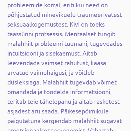
probleemide korral, eriti kui need on
põhjustatud minevikuelu traumeerivatest
seksuaalkogemustest. Kivi on toeks
taassünni protsessis. Mentaalset tungib
malahhiit probleemi tuumani, tugevdades
intuitsiooni ja sisekaemust. Aitab
leevendada vaimset rahutust, kaasa
arvatud vaimuhaigusi, ja võitleb
düsleksiaga. Malahhiit tugevdab võimet
omandada ja töödelda informatsiooni,
teritab teie tähelepanu ja aitab rasketest
asjadest aru saada. Päikesepõimikule
paigutatuna kergendab malahhiit sügavat
emotsionaalset tervenemist. Vabastab