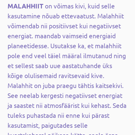
MALAHHIIT
on võimas kivi, kuid selle
kasutamine nõuab ettevaatust.
Malahhiit
võimendab nii positiivset kui negatiivset
energiat. maandab vaimseid energiaid
planeetidesse. Usutakse ka, et malahhiit
pole end veel täiel määral ilmutanud ning
et sellest saab uue aastatuhande üks
kõige olulisemaid ravitsevaid kive.
Malahhit on juba praegu tähtis kaitsekivi.
See neelab kergesti negatiivset energiat
ja saastet nii atmosfäärist kui kehast. Seda
tuleks puhastada nii enne kui pärast
kasutamist, paigutades selle
kvartskobaral päikese kätte, soola ärge