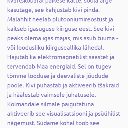
kasutage, see kahjustab kivi pinda.
Malahhit neelab plutooniumireostust ja
kaitseb igasuguse kiirguse eest. See kivi
peaks olema igas majas, mis asub tuuma -
või loodusliku kiirguseallika lähedal.
Hajutab ka elektromagnetilist saastet ja
tervendab Maa energiaid. Sel on tugev
tõmme looduse ja deevaliste jõudude
poole. Kivi puhastab ja aktiveerib tšakraid
ja häälestab vaimsele juhatusele.
Kolmandale silmale paigutatuna
aktiveerib see visualisatsiooni ja psüühilist
nägemust. Südame kohal toob see