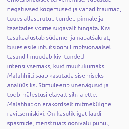
negatiivsed kogemused ja vanad traumad,
tuues allasurutud tunded pinnale ja
taastades võime sügavalt hingata. Kivi
tasakaalustab südame -ja nabatšakrat,
tuues esile intuitsiooni.Emotsionaalsel
tasandil muudab kivi tunded
intensiivsemaks, kuid muutlikumaks.
Malahhiiti saab kasutada sisemiseks
analüüsiks. Stimuleerib unenägusid ja
toob mälestusi elavalt silma ette.
Malahhiit on erakordselt mitmekülgne
ravitsemiskivi. On kasulik igat laadi
spasmide, menstruatsioonivalu puhul,