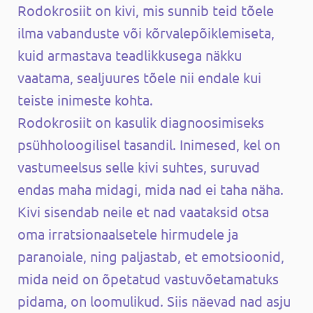
Rodokrosiit on kivi, mis sunnib teid tõele
ilma vabanduste või kõrvalepõiklemiseta,
kuid armastava teadlikkusega näkku
vaatama, sealjuures tõele nii endale kui
teiste inimeste kohta.
Rodokrosiit on kasulik diagnoosimiseks
psühholoogilisel tasandil. Inimesed, kel on
vastumeelsus selle kivi suhtes, suruvad
endas maha midagi, mida nad ei taha näha.
Kivi sisendab neile et nad vaataksid otsa
oma irratsionaalsetele hirmudele ja
paranoiale, ning paljastab, et emotsioonid,
mida neid on õpetatud vastuvõetamatuks
pidama, on loomulikud. Siis näevad nad asju