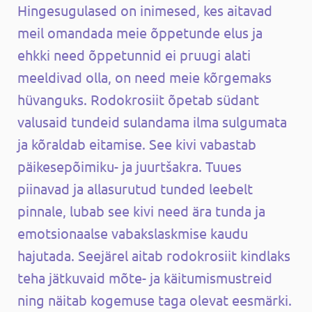
Hingesugulased on inimesed, kes aitavad
meil omandada meie õppetunde elus ja
ehkki need õppetunnid ei pruugi alati
meeldivad olla, on need meie kõrgemaks
hüvanguks. Rodokrosiit õpetab südant
valusaid tundeid sulandama ilma sulgumata
ja kõraldab eitamise. See kivi vabastab
päikesepõimiku- ja juurtšakra. Tuues
piinavad ja allasurutud tunded leebelt
pinnale, lubab see kivi need ära tunda ja
emotsionaalse vabakslaskmise kaudu
hajutada. Seejärel aitab rodokrosiit kindlaks
teha jätkuvaid mõte- ja käitumismustreid
ning näitab kogemuse taga olevat eesmärki.