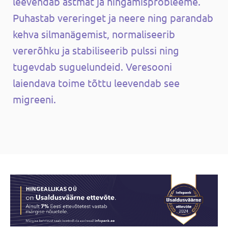
leevendab astmat ja hingamisprobleeme.
Puhastab vereringet ja neere ning parandab
kehva silmanägemist, normaliseerib
vererõhku ja stabiliseerib pulssi ning
tugevdab suguelundeid. Veresooni
laiendava toime tõttu leevendab see
migreeni.