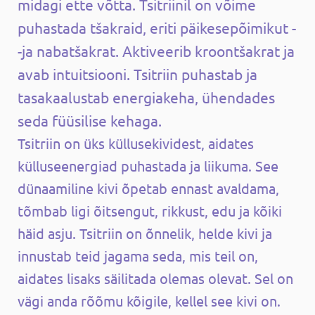
midagi ette võtta. Tsitriinil on võime
puhastada tšakraid, eriti päikesepõimikut -
-ja nabatšakrat. Aktiveerib kroontšakrat ja
avab intuitsiooni. Tsitriin puhastab ja
tasakaalustab energiakeha, ühendades
seda füüsilise kehaga.
Tsitriin on üks küllusekividest, aidates
külluseenergiad puhastada ja liikuma. See
dünaamiline kivi õpetab ennast avaldama,
tõmbab ligi õitsengut, rikkust, edu ja kõiki
häid asju. Tsitriin on õnnelik, helde kivi ja
innustab teid jagama seda, mis teil on,
aidates lisaks säilitada olemas olevat. Sel on
vägi anda rõõmu kõigile, kellel see kivi on.