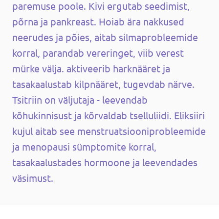
paremuse poole. Kivi ergutab seedimist,
põrna ja pankreast. Hoiab ära nakkused
neerudes ja põies, aitab silmaprobleemide
korral, parandab vereringet, viib verest
mürke välja. aktiveerib harknääret ja
tasakaalustab kilpnääret, tugevdab närve.
Tsitriin on väljutaja - leevendab
kõhukinnisust ja kõrvaldab tselluliidi. Eliksiiri
kujul aitab see menstruatsiooniprobleemide
ja menopausi sümptomite korral,
tasakaalustades hormoone ja leevendades
väsimust.