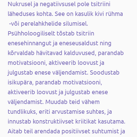
Nukrusel ja negatiivsusel pole tsitriini
läheduses kohta. See on kasulik kivi rühma
-või perelahkhelide silumisel.
Psühholoogiliselt tõstab tsitriin
enesehinnangut ja eneseusaldust ning
kõrvaldab hävitavad kalduvused, parandab
motivatsiooni, aktiveerib loovust ja
julgustab enese väljendamist. Soodustab
isikupära, parandab motivatsiooni,
aktiveerib loovust ja julgustab enese
väljendamist. Muudab teid vähem
tundlikuks, eriti arvustamise suhtes, ja
innustab konstruktiivset kriitikat kasutama.
Aitab teil arendada positiivset suhtumist ja