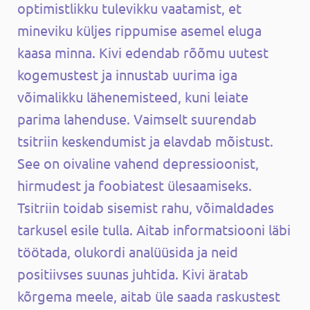
optimistlikku tulevikku vaatamist, et
mineviku küljes rippumise asemel eluga
kaasa minna. Kivi edendab rõõmu uutest
kogemustest ja innustab uurima iga
võimalikku lähenemisteed, kuni leiate
parima lahenduse. Vaimselt suurendab
tsitriin keskendumist ja elavdab mõistust.
See on oivaline vahend depressioonist,
hirmudest ja foobiatest ülesaamiseks.
Tsitriin toidab sisemist rahu, võimaldades
tarkusel esile tulla. Aitab informatsiooni läbi
töötada, olukordi analüüsida ja neid
positiivses suunas juhtida. Kivi äratab
kõrgema meele, aitab üle saada raskustest