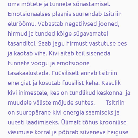
oma mõtete ja tunnete sõnastamisel.
Emotsionaalses plaanis suurendab tsitriin
elurõõmu. Vabastab negatiivsed jooned,
hirmud ja tunded kõige sügavamatel
tasanditel. Saab jagu hirmust vastutuse ees
ja kaotab viha. Kivi aitab teil siseneda
tunnete voogu ja emotsioone
tasakaalustada. Füüsiliselt annab tsitriin
energiat ja kosutab füüsilist keha. Kasulik
kivi inimestele, kes on tundlikud keskonna -ja
muudele väliste mõjude suhtes. Tsitriin
on suurepärane kivi energia saamiseks ja
uuesti laadimiseks. Ülimalt tõhus kroonilise
väsimuse korral ja pöörab süveneva haiguse