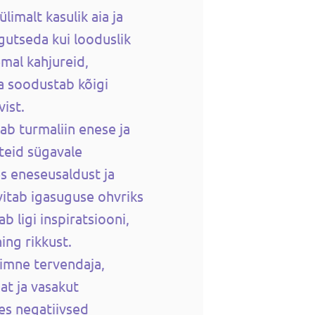
limalt kasulik aia ja
gutseda kui looduslik
mal kahjureid,
a soodustab kõigi
vist.
ab turmaliin enese ja
 teid sügavale
s eneseusaldust ja
itab igasuguse ohvriks
 ligi inspiratsiooni,
ing rikkust.
aimne tervendaja,
at ja vasakut
es negatiivsed