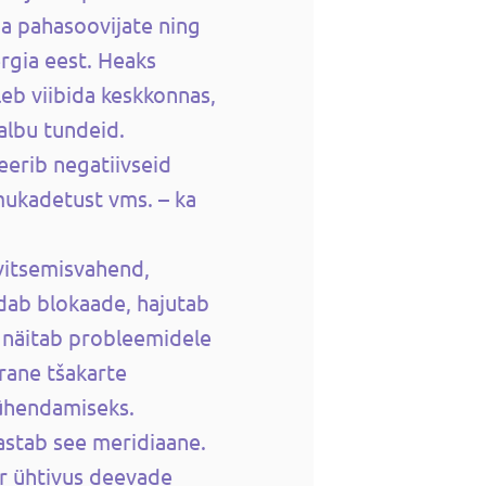
ja pahasoovijate ning
ergia eest. Heaks
uleb viibida keskkonnas,
halbu tundeid.
deerib negatiivseid
mukadetust vms. – ka
avitsemisvahend,
dab blokaade, hajutab
a näitab probleemidele
rane tšakarte
 ühendamiseks.
rastab see meridiaane.
ur ühtivus deevade