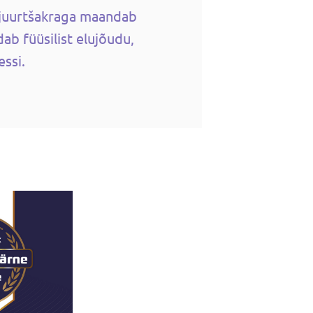
s juurtšakraga maandab
ab füüsilist elujõudu,
ressi.