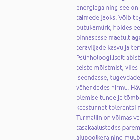
energiaga ning see on ü
taimede jaoks. Võib te
putukamürk, hoides ee
pinnasesse maetult ag
teraviljade kasvu ja ter
Psühholoogiliselt abist
teiste mõistmist, viies
iseendasse, tugevdade
vähendades hirmu. Häv
olemise tunde ja tõmbab
kaastunnet tolerantsi n
Turmaliin on võimas v
tasakaalustades parem
ajupoolkera ning muut