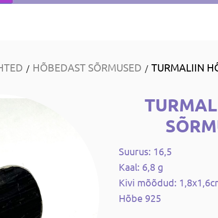
HTED
HÕBEDAST SÕRMUSED
TURMALIIN H
/
/
TURMAL
SÕRM
Suurus: 16,5
Kaal: 6,8 g
Kivi mõõdud: 1,8x1,6
Hõbe 925