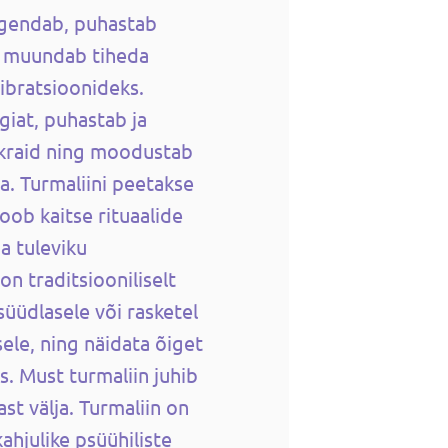
lgendab, puhastab
ja muundab tiheda
ibratsioonideks.
iat, puhastab ja
akraid ning moodustab
a. Turmaliini peetakse
oob kaitse rituaalide
a tuleviku
n traditsiooniliselt
süüdlasele või rasketel
le, ning näidata õiget
s. Must turmaliin juhib
st välja. Turmaliin on
kahjulike psüühiliste