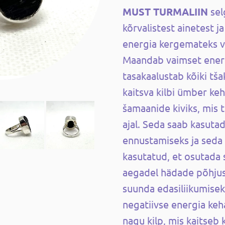
MUST TURMALIIN
se
kõrvalistest ainetest 
energia kergemateks v
Maandab vaimset energ
tasakaalustab kõiki tš
kaitsva kilbi ümber keh
šamaanide kiviks, mis t
ajal. Seda saab kasutad
ennustamiseks ja seda o
kasutatud, et osutada 
aegadel hädade põhjuse
suunda edasiliikumisek
negatiivse energia keha
nagu kilp, mis kaitseb 