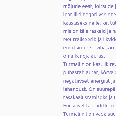
mõjude eest, loitsude 
igat liiki negatiivse en
kaaslaseks neile, kel t
mis on täis raskeid ja 
Neutraliseerib ja likvi
emotsioone – viha, ar
oma kandja aurast.
Turmaliin on kasulik r
puhastab aurat, kõrval
negatiivset energiat j
lahendust. On suurepä
tasakaalustamiseks ja
Füüsilisel tasandil kor
Turmaliinil on väga su