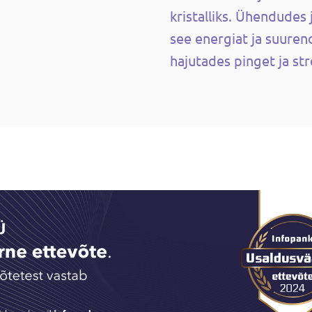
kristalliks. Ühendude
see energiat ja suurend
hajutades pinget ja st