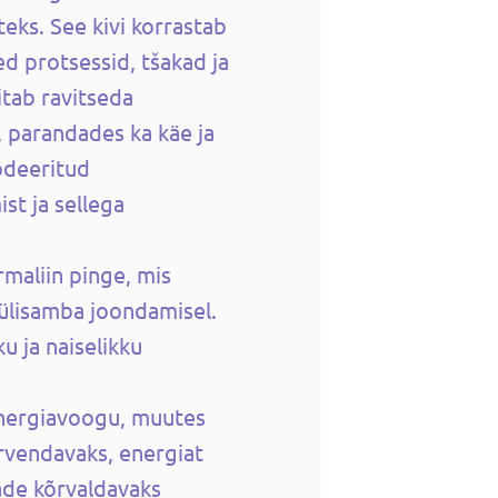
eks. See kivi korrastab
ed protsessid, tšakad ja
itab ravitseda
, parandades ka käe ja
odeeritud
st ja sellega
rmaliin pinge, mis
lülisamba joondamisel.
u ja naiselikku
energiavoogu, muutes
ervendavaks, energiat
ade kõrvaldavaks