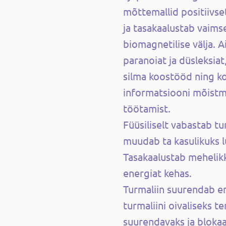
mõttemallid positiivset
ja tasakaalustab vaims
biomagnetilise välja. A
paranoiat ja düsleksiat
silma koostööd ning k
informatsiooni mõistmi
töötamist.
Füüsiliselt vabastab tu
muudab ta kasulikuks 
Tasakaalustab mehelikk
energiat kehas.
Turmaliin suurendab 
turmaliini oivaliseks t
suurendavaks ja bloka