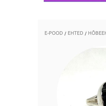
E-POOD
EHTED
HÕBEE
/
/