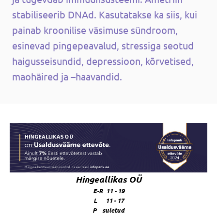
stabiliseerib DNAd. Kasutatakse ka siis, kui
painab kroonilise väsimuse sündroom,
esinevad pingepeavalud, stressiga seotud
haigusseisundid, depressioon, kõrvetised,
maohäired ja –haavandid.
Hingeallikas OÜ
E-R 11 - 19
L 11 - 17
P suletud