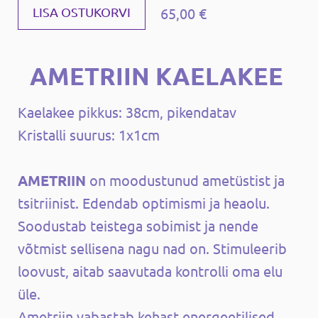
65,00 €
LISA OSTUKORVI
AMETRIIN KAELAKEE
Kaelakee pikkus: 38cm, pikendatav
Kristalli suurus: 1x1cm
AMETRIIN
on moodustunud ametüstist ja
tsitriinist. Edendab optimismi ja heaolu.
Soodustab teistega sobimist ja nende
võtmist sellisena nagu nad on. Stimuleerib
loovust, aitab saavutada kontrolli oma elu
üle.
Ametriin vabastab kehast energeetilised