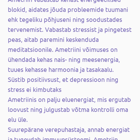
blokid, aidates jõuda probleemide tuumani
ehk tegeliku põhjuseni ning soodustades
tervenemist. Vabastab stressist ja pingetest
peas, aitab paremini keskenduda
meditatsioonile. Ametriini võimuses on
ühendada kehas nais- ning meesenergia,
tuues kehasse harmoonia ja tasakaalu.
Süstib positiivsust, et depressioon ning
stress ei kimbutaks
Ametriinis on palju eluenergiat, mis ergutab
loovust ning julgustab võtma kontrolli oma
elu üle.
Suurepärane verepuhastaja, annab energiat
ja tugevdab immuunsüsteemi. Ametriin