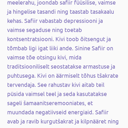
meelerahu, joondab safiir füüsilise, vaimse
ja hingelise tasandi ning taastab tasakaalu
kehas. Safiir vabastab depressiooni ja
vaimse segaduse ning toetab
kontsentratsiooni. Kivi toob õitsengut ja
tõmbab ligi igat liiki ande. Sinine Safiir on
vaimse tõe otsingu kivi, mida
traditsiooniliselt seostatakse armastuse ja
puhtusega. Kivi on äärmiselt tõhus tšakrate
tervendaja. See rahustav kivi aitab teil
püsida vaimsel teel ja seda kasutatakse
sageli šamaanitseremooniates, et
muundada negatiivseid energiaid. Safiir
avab ja ravib kurgutšakrat ja kilpnääret ning