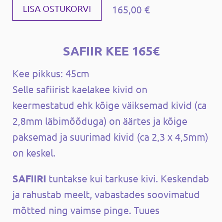
165,00 €
LISA OSTUKORVI
SAFIIR KEE 165€
Kee pikkus: 45cm
Selle safiirist kaelakee kivid on
keermestatud ehk kõige väiksemad kivid (ca
2,8mm läbimõõduga) on äärtes ja kõige
paksemad ja suurimad kivid (ca 2,3 x 4,5mm)
on keskel.
SAFIIRI
tuntakse kui tarkuse kivi. Keskendab
ja rahustab meelt, vabastades soovimatud
mõtted ning vaimse pinge. Tuues