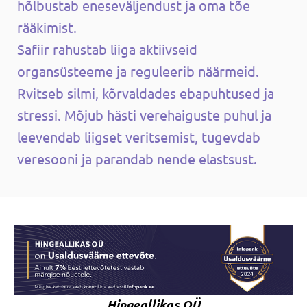
hõlbustab eneseväljendust ja oma tõe
rääkimist.
Safiir rahustab liiga aktiivseid
organsüsteeme ja reguleerib näärmeid.
Rvitseb silmi, kõrvaldades ebapuhtused ja
stressi. Mõjub hästi verehaiguste puhul ja
leevendab liigset veritsemist, tugevdab
veresooni ja parandab nende elastsust.
Hingeallikas OÜ