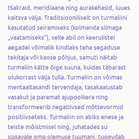
tšakraid, meridiaane ning aurakehasid, luues
kaitsva välja. Traditsiooniliselt on turmaliini
kasutatud seiramiseks (kolmanda silmaga
„vaatamiseks”), selle abil on keerulistel
aegadel võimalik kindlaks teha segaduse
tekitaja või kaose põhjus, samuti näitab
turmaliin kätte õige suuna, kuidas täbarast
olukorrast välja tulla. Turmaliin on võimas
mentaaltasandi tervendaja, tasakaalustab
vasakut ja paremat ajupoolkera ning
transformeerib negatiivsed mõttevormid
positiivseteks. Turmaliin on abiks enese ja
teiste mõistmisel ning, juhatades su
sügavale oma olemuse tuumani, tugevdab