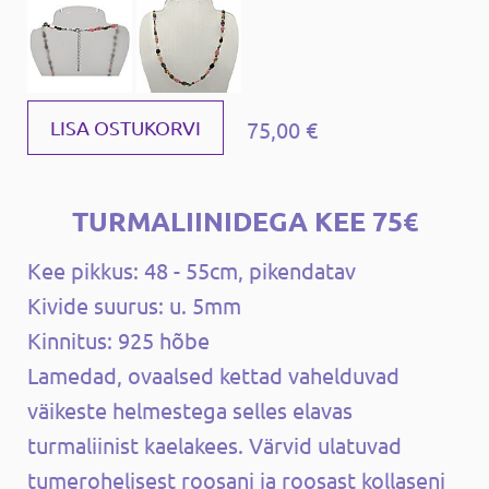
75,00 €
LISA OSTUKORVI
TURMALIINIDEGA KEE 75€
Kee pikkus: 48 - 55cm, pikendatav
Kivide suurus: u. 5mm
Kinnitus: 925 hõbe
Lamedad, ovaalsed kettad vahelduvad
väikeste helmestega selles elavas
turmaliinist kaelakees. Värvid ulatuvad
tumerohelisest roosani ja roosast kollaseni