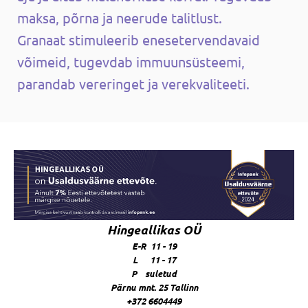
maksa, põrna ja neerude talitlust.
Granaat stimuleerib enesetervendavaid
võimeid, tugevdab immuunsüsteemi,
parandab vereringet ja verekvaliteeti.
Hingeallikas OÜ
E-R 11 - 19
L 11 - 17
P suletud
Pärnu mnt. 25 Tallinn
+372 6604449