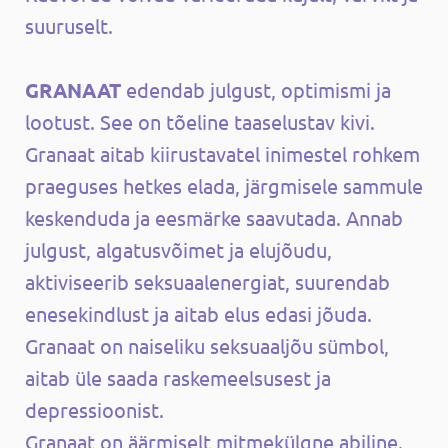
suuruselt.
GRANAAT
edendab julgust, optimismi ja
lootust. See on tõeline taaselustav kivi.
Granaat aitab kiirustavatel inimestel rohkem
praeguses hetkes elada, järgmisele sammule
keskenduda ja eesmärke saavutada. Annab
julgust, algatusvõimet ja elujõudu,
aktiviseerib seksuaalenergiat, suurendab
enesekindlust ja aitab elus edasi jõuda.
Granaat on naiseliku seksuaaljõu sümbol,
aitab üle saada raskemeelsusest ja
depressioonist.
Granaat on äärmiselt mitmekülgne abiline.