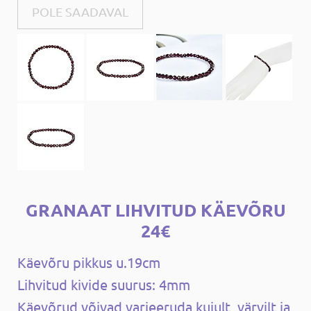
POLE SAADAVAL
GRANAAT LIHVITUD KÄEVÕRU
24€
Käevõru pikkus u.19cm
Lihvitud kivide suurus: 4mm
Käevõrud võivad varieeruda kujult, värvilt ja