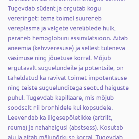
Tugevdab südant ja ergutab kogu
vereringet: tema toimel suureneb
vereplasma ja valgete vereliblede hulk,
paraneb hemoglobiini assimilatsioon. Aitab
aneemia (kehvveresuse) ja sellest tuleneva
väsimuse ning jõuetuse korral. Mõjub
ergutavalt suguelundeile ja potentsile, on
täheldatud ka ravivat toimet impotentsuse
ning teiste suguelunditega seotud haiguste
puhul. Tugevdab kapillaare, mis mõjub
soodsalt nii bronhidele kui kopsudele.
Leevendab ka liigesepõletikke (artriit,
reuma) ja nahahaigusi (abstsess). Kosutab
aju ja aitab mälunõrkuse korral. Tugevdab