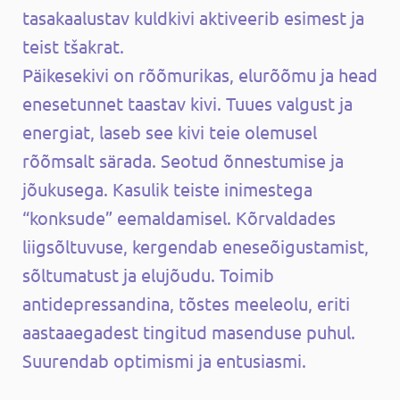
tasakaalustav kuldkivi aktiveerib esimest ja
teist tšakrat.
Päikesekivi on rõõmurikas, elurõõmu ja head
enesetunnet taastav kivi. Tuues valgust ja
energiat, laseb see kivi teie olemusel
rõõmsalt särada. Seotud õnnestumise ja
jõukusega. Kasulik teiste inimestega
“konksude” eemaldamisel. Kõrvaldades
liigsõltuvuse, kergendab eneseõigustamist,
sõltumatust ja elujõudu. Toimib
antidepressandina, tõstes meeleolu, eriti
aastaaegadest tingitud masenduse puhul.
Suurendab optimismi ja entusiasmi.