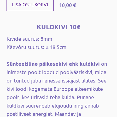
10,00 €
LISA OSTUKORVI
KULDKIVI 10€
Kivide suurus: 8mm
Käevõru suurus: u.18,5cm
Sünteetiline päikesekivi ehk kuldkivi
on
inimeste poolt loodud poolvääriskivi, mida
on tuntud juba renessanssiajast alates. See
kivi loodi kogemata Euroopa alkeemikute
poolt, kes üritasid teha kulda. Punane
kuldkivi suurendab elujõudu ning annab
postiiivset energiat. Maandav ja