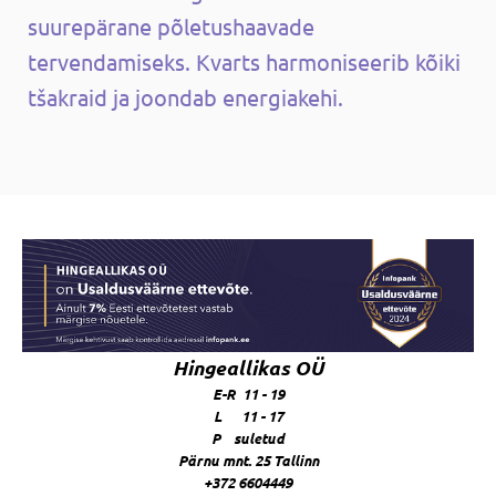
suurepärane põletushaavade
tervendamiseks. Kvarts harmoniseerib kõiki
tšakraid ja joondab energiakehi.
Hingeallikas OÜ
E-R 11 - 19
L 11 - 17
P suletud
Pärnu mnt. 25 Tallinn
+372 6604449