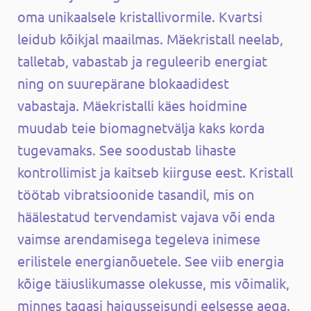
oma unikaalsele kristallivormile. Kvartsi
leidub kõikjal maailmas. Mäekristall neelab,
talletab, vabastab ja reguleerib energiat
ning on suurepärane blokaadidest
vabastaja. Mäekristalli käes hoidmine
muudab teie biomagnetvälja kaks korda
tugevamaks. See soodustab lihaste
kontrollimist ja kaitseb kiirguse eest. Kristall
töötab vibratsioonide tasandil, mis on
häälestatud tervendamist vajava või enda
vaimse arendamisega tegeleva inimese
erilistele energianõuetele. See viib energia
kõige täiuslikumasse olekusse, mis võimalik,
minnes tagasi haigusseisundi eelsesse aega.