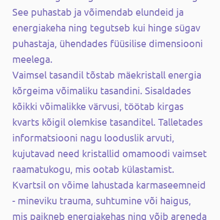
See puhastab ja võimendab elundeid ja
energiakeha ning tegutseb kui hinge sügav
puhastaja, ühendades füüsilise dimensiooni
meelega.
Vaimsel tasandil tõstab mäekristall energia
kõrgeima võimaliku tasandini. Sisaldades
kõikki võimalikke värvusi, töötab kirgas
kvarts kõigil olemkise tasanditel. Talletades
informatsiooni nagu looduslik arvuti,
kujutavad need kristallid omamoodi vaimset
raamatukogu, mis ootab külastamist.
Kvartsil on võime lahustada karmaseemneid
- mineviku trauma, suhtumine või haigus,
mis paikneb energiakehas ning võib areneda