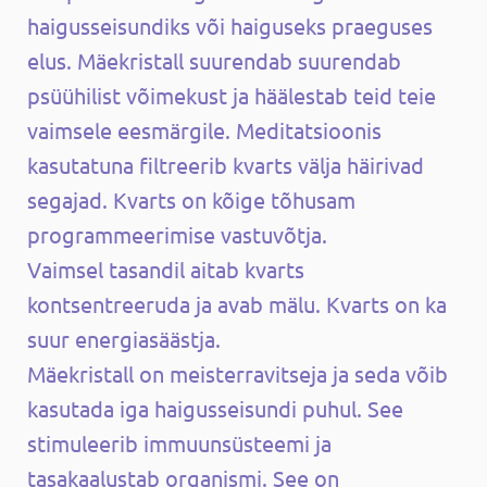
haigusseisundiks või haiguseks praeguses
elus. Mäekristall suurendab suurendab
psüühilist võimekust ja häälestab teid teie
vaimsele eesmärgile. Meditatsioonis
kasutatuna filtreerib kvarts välja häirivad
segajad. Kvarts on kõige tõhusam
programmeerimise vastuvõtja.
Vaimsel tasandil aitab kvarts
kontsentreeruda ja avab mälu. Kvarts on ka
suur energiasäästja.
Mäekristall on meisterravitseja ja seda võib
kasutada iga haigusseisundi puhul. See
stimuleerib immuunsüsteemi ja
tasakaalustab organismi. See on